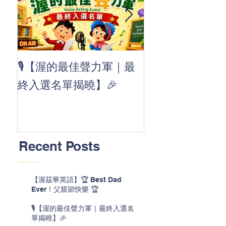
👏 Clap, clap, 
🎙️【渥的最佳聲力軍｜最
茲華最新 ABC
終入選名單揭曉】🎉
線囉 🚀🌟
Recent Posts
【渥茲華英語】🏆 Best Dad
Ever！父親節快樂 🏆
🎙️【渥的最佳聲力軍｜最終入選名
單揭曉】🎉