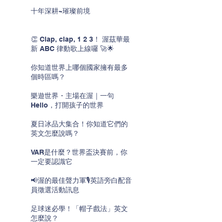
十年深耕~璀璨前境
👏 Clap, clap, 1 2 3！ 渥茲華最
新 ABC 律動歌上線囉 🚀🌟
你知道世界上哪個國家擁有最多
個時區嗎？
樂遊世界・主場在渥｜一句
Hello，打開孩子的世界
夏日冰品大集合！你知道它們的
英文怎麼說嗎？
VAR是什麼？世界盃決賽前，你
一定要認識它
📢渥的最佳聲力軍🎙️英語旁白配音
員徵選活動訊息
足球迷必學！「帽子戲法」英文
怎麼說？