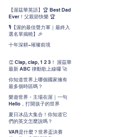
【渥茲華英語】🏆 Best Dad
Ever！父親節快樂 🏆
🎙️【渥的最佳聲力軍｜最終入
選名單揭曉】🎉
十年深耕~璀璨前境
👏 Clap, clap, 1 2 3！ 渥茲華
最新 ABC 律動歌上線囉 🚀
🌟
你知道世界上哪個國家擁有
最多個時區嗎？
樂遊世界・主場在渥｜一句
Hello，打開孩子的世界
夏日冰品大集合！你知道它
們的英文怎麼說嗎？
VAR是什麼？世界盃決賽