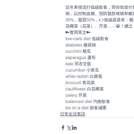
近年來很流行低碳飲食，而你知道什
例，以控制血糖、預防脂肪堆積和糖尿
30%、脂質50%，👉低碳蔬菜有
花椰菜（花菜）、芹菜……😀！總之
🔑實用英文🔑
low-carb diet 低碳飲食
diabetes 糖尿病
zucchini 櫛瓜
asparagus 蘆筍
kale 羽衣甘藍
cucumber 小黃瓜
white radish 白蘿蔔
broccoli 青花菜
cauliflower 白花椰菜
celery 芹菜
balanced diet 均衡飲食
be on a diet 節食減重
日常生活英語