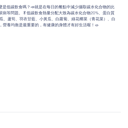
麼是低碳飲食嗎？📣就是在每日的餐點中減少攝取碳水化合物的比
病等問題。🥬低碳飲食熱量分配大致為碳水化合物20%、蛋白質
：櫛瓜、蘆筍、羽衣甘藍、小黃瓜、白蘿蔔、綠花椰菜（青花菜）、白
，營養均衡是最重要的，有健康的身體才有好生活喔！🥗 