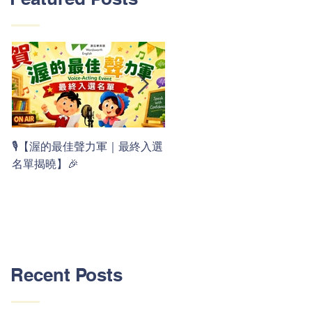
👏 Clap, clap, 1 2 3！ 渥茲華
🎙️【渥的最佳聲力軍｜最終入選
最新 ABC 律動歌上線囉 🚀🌟
名單揭曉】🎉
Recent Posts