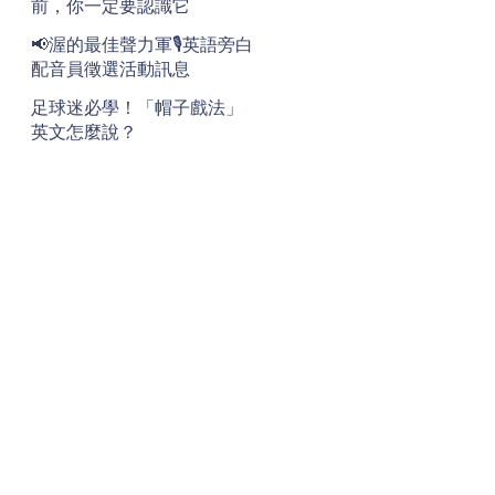
前，你一定要認識它
📢渥的最佳聲力軍🎙️英語旁白
配音員徵選活動訊息
足球迷必學！「帽子戲法」
英文怎麼說？
地址
Address