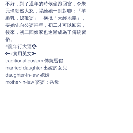
不好，到了過年的時候偷跑回宮，令朱
元璋勃然大怒，賜給她一副對聯：「羊
跪乳，媳敬婆」，橫批「天經地義」，
要她先向公婆拜年，初二才可以回宮，
後來，初二回娘家也逐漸成為了傳統習
俗。
#龍年行大運
🐉
🔑#實用英文🔑
traditional custom 傳統習俗
married daughter 出嫁的女兒
daughter-in-law 媳婦
mother-in-law 婆婆；岳母
dynasty 朝代
furious 勃然大怒的
hang up Spring Festival couplets 貼春
聯
make a New Year’s visit 拜年
visit friends and relatives 拜訪親友
12 Chinese zodiac animals 十二生肖