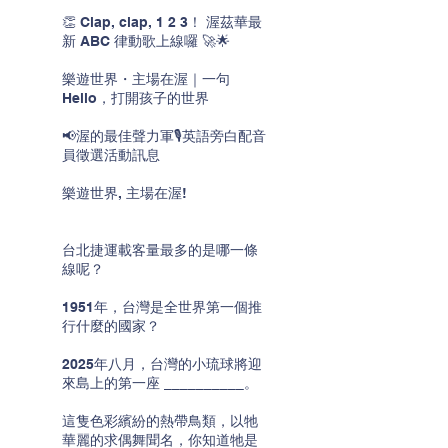
👏 Clap, clap, 1 2 3！ 渥茲華最
新 ABC 律動歌上線囉 🚀🌟
樂遊世界・主場在渥｜一句
Hello，打開孩子的世界
📢渥的最佳聲力軍🎙️英語旁白配音
員徵選活動訊息
樂遊世界, 主場在渥!
台北捷運載客量最多的是哪一條
線呢？
1951年，台灣是全世界第一個推
行什麼的國家？
2025年八月，台灣的小琉球將迎
來島上的第一座 __________。
這隻色彩繽紛的熱帶鳥類，以牠
華麗的求偶舞聞名，你知道牠是