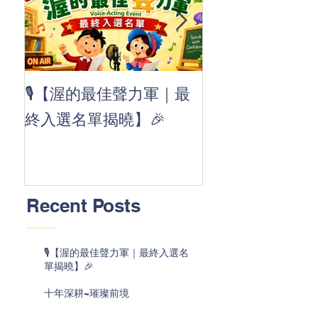
👏 Clap, clap, 
🎙️【渥的最佳聲力軍｜最
茲華最新 ABC
終入選名單揭曉】🎉
線囉 🚀🌟
Recent Posts
🎙️【渥的最佳聲力軍｜最終入選名
單揭曉】🎉
十年深耕~璀璨前境