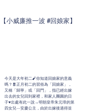
【小威廉推一波 #回娘家】
今天是大年初二🧨你知道回娘家的意義
嗎？🧧正月初二的習俗為「回娘家」，
又稱「歸寧」或「回門」，指已經出嫁
出去的女兒回到家裡，和家人團圓的日
子♥️出處有此一說→明朝皇帝朱元璋的第
四女兒—安慶公主，由於出嫁後過得並