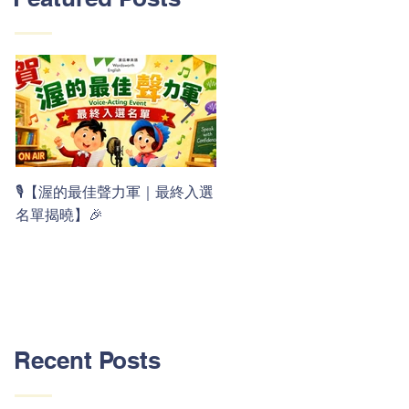
👏 Clap, clap, 1 2 3！ 渥茲華
🎙️【渥的最佳聲力軍｜最終入選
最新 ABC 律動歌上線囉 🚀🌟
名單揭曉】🎉
Recent Posts