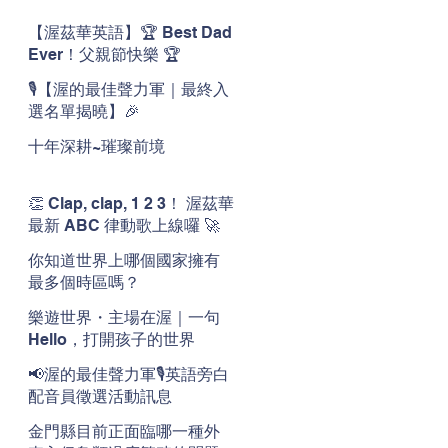
【渥茲華英語】🏆 Best Dad
Ever！父親節快樂 🏆
🎙️【渥的最佳聲力軍｜最終入
選名單揭曉】🎉
十年深耕~璀璨前境
👏 Clap, clap, 1 2 3！ 渥茲華
最新 ABC 律動歌上線囉 🚀
🌟
你知道世界上哪個國家擁有
最多個時區嗎？
樂遊世界・主場在渥｜一句
Hello，打開孩子的世界
📢渥的最佳聲力軍🎙️英語旁白
配音員徵選活動訊息
金門縣目前正面臨哪一種外