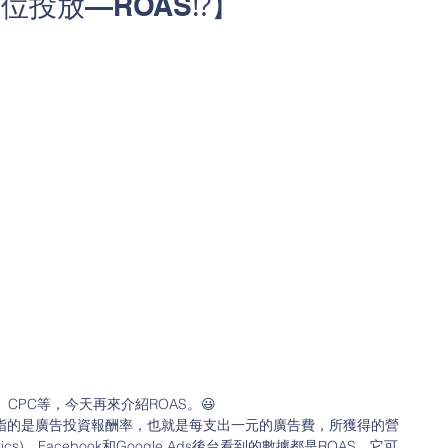
位投放—ROAS⁉️】
CPC等，今天再來介紹ROAS。😃
ending) 🔑指的是廣告投資報酬率，也就是每支出一元的廣告費，所獲得的營
ytics)、Facebook和Google Ads後台看到的數據都是ROAS，它可