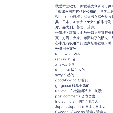
我愛韓國歐爸，你愛義大利帥哥，到
⭐根據英國內衣品牌公布的「世界上最具吸引力的國家 (
World)」排行榜，🌞從男女綜合
典、日本、加拿大；❤女性的排行為
度、義大利、美國、瑞典。
👀這樣的評選是由數千篇文章進行
亮、好看、火辣」等關鍵字的貼文，
心中最有吸引力的國家是哪裡呢？💟
🔑實用英文🔑
underwear 內衣
ranking 排名
analyze 分析
attractive 吸引人的
sexy 性感的
good-looking 好看的
gorgeous 極為美麗的
upvote（在社群網站上）按讚
post comments 發表留言
India / Indian 印度 / 印度人
Japan / Japanese 日本 / 日本人
Sweden / Swedish 瑞典 / 瑞典人