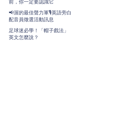
前，你一定要認識它
📢渥的最佳聲力軍🎙️英語旁白
配音員徵選活動訊息
足球迷必學！「帽子戲法」
英文怎麼說？