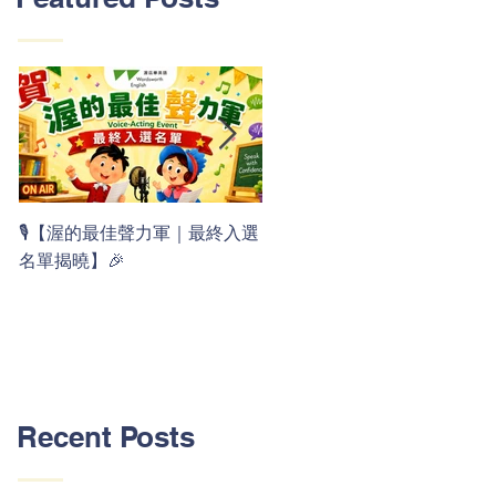
👏 Clap, clap, 1 2 3！ 渥茲華
🎙️【渥的最佳聲力軍｜最終入選
最新 ABC 律動歌上線囉 🚀🌟
名單揭曉】🎉
Recent Posts