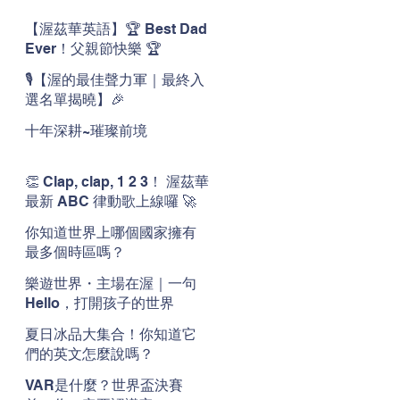
【渥茲華英語】🏆 Best Dad
Ever！父親節快樂 🏆
🎙️【渥的最佳聲力軍｜最終入
選名單揭曉】🎉
十年深耕~璀璨前境
👏 Clap, clap, 1 2 3！ 渥茲華
最新 ABC 律動歌上線囉 🚀
🌟
你知道世界上哪個國家擁有
最多個時區嗎？
樂遊世界・主場在渥｜一句
Hello，打開孩子的世界
夏日冰品大集合！你知道它
們的英文怎麼說嗎？
VAR是什麼？世界盃決賽