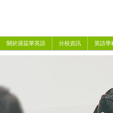
關於渥茲華英語
分校資訊
英語學