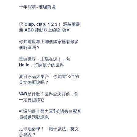
十年深耕~璀璨前境
👏 Clap, clap, 1 2 3！ 渥茲華最
新 ABC 律動歌上線囉 🚀🌟
你知道世界上哪個國家擁有最多
個時區嗎？
樂遊世界・主場在渥｜一句
Hello，打開孩子的世界
夏日冰品大集合！你知道它們的
英文怎麼說嗎？
VAR是什麼？世界盃決賽前，你
一定要認識它
📢渥的最佳聲力軍🎙️英語旁白配音
員徵選活動訊息
足球迷必學！「帽子戲法」英文
怎麼說？