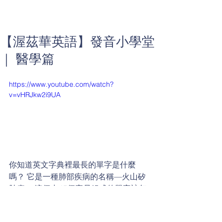
【渥茲華英語】發音小學堂
｜ 醫學篇
https://www.youtube.com/watch?
v=vHRJkw2i9UA
你知道英文字典裡最長的單字是什麼
嗎？ 它是一種肺部疾病的名稱—火山矽
肺病。 這個由45個字母組成的單字該怎
麼唸呢？快請威廉來教教我們吧！
威廉發音小學堂