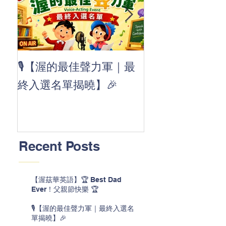
👏 Clap, clap, 
🎙️【渥的最佳聲力軍｜最
茲華最新 ABC
終入選名單揭曉】🎉
線囉 🚀🌟
Recent Posts
【渥茲華英語】🏆 Best Dad
Ever！父親節快樂 🏆
🎙️【渥的最佳聲力軍｜最終入選名
單揭曉】🎉