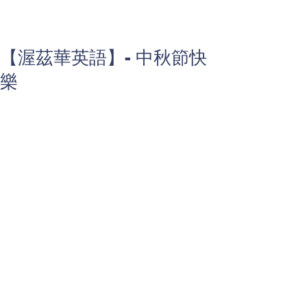
【渥茲華英語】- 中秋節快
樂