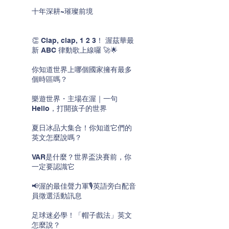
十年深耕~璀璨前境
👏 Clap, clap, 1 2 3！ 渥茲華最
新 ABC 律動歌上線囉 🚀🌟
你知道世界上哪個國家擁有最多
個時區嗎？
樂遊世界・主場在渥｜一句
Hello，打開孩子的世界
夏日冰品大集合！你知道它們的
英文怎麼說嗎？
VAR是什麼？世界盃決賽前，你
一定要認識它
📢渥的最佳聲力軍🎙️英語旁白配音
員徵選活動訊息
足球迷必學！「帽子戲法」英文
怎麼說？