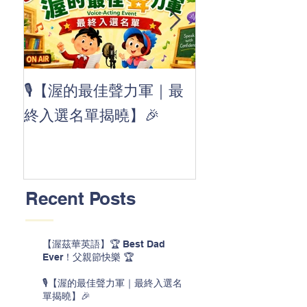
👏 Clap, clap, 
🎙️【渥的最佳聲力軍｜最
茲華最新 ABC
終入選名單揭曉】🎉
線囉 🚀🌟
Recent Posts
【渥茲華英語】🏆 Best Dad
Ever！父親節快樂 🏆
🎙️【渥的最佳聲力軍｜最終入選名
單揭曉】🎉