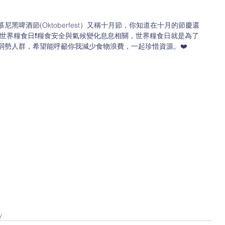
黑啤酒節(Oktoberfest）又稱十月節，你知道在十月的節慶還
6的世界糧食日❗️糧食安全與氣候變化息息相關，世界糧食日就是為了
弱勢人群，希望能呼籲你我減少食物浪費，一起珍惜資源。❤️
y