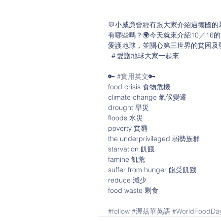
💬小威廉曾經有跟大家介紹過德國的慕尼
有哪些嗎？🌍今天就來介紹10／1
愛護地球，並關心第三世界的貧困及
 ＃愛護地球大家一起來
🔑 
#實用英文
🔑
food crisis 食物危機
climate change 氣候變遷
drought 旱災
floods 水災
poverty 貧窮
the underprivileged 弱勢族群
starvation 飢餓
famine 飢荒
suffer from hunger 飽受飢餓
reduce 減少
food waste 剩食
#follow
#渥茲華英語
#WorldFoodDa