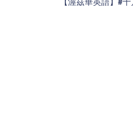
【渥茲華英語】#十