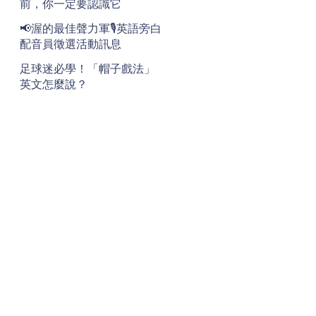
前，你一定要認識它
📢渥的最佳聲力軍🎙️英語旁白
配音員徵選活動訊息
足球迷必學！「帽子戲法」
英文怎麼說？
地址
Address