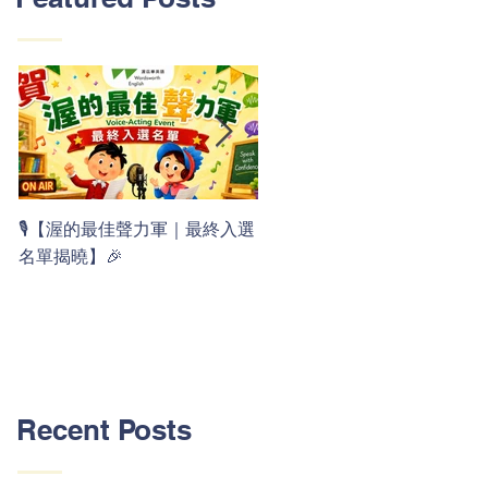
👏 Clap, clap, 1 2 3！ 渥茲華
🎙️【渥的最佳聲力軍｜最終入選
最新 ABC 律動歌上線囉 🚀🌟
名單揭曉】🎉
Recent Posts