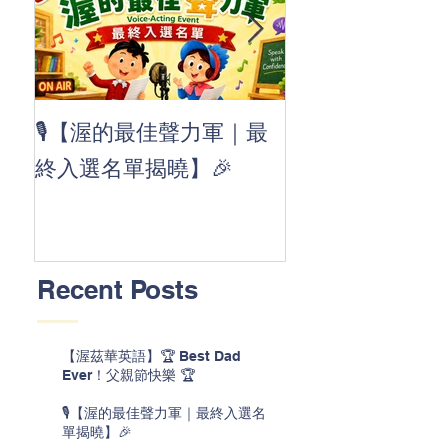
👏 Clap, clap, 
🎙️【渥的最佳聲力軍｜最
茲華最新 ABC
終入選名單揭曉】🎉
線囉 🚀🌟
Recent Posts
【渥茲華英語】🏆 Best Dad
Ever！父親節快樂 🏆
🎙️【渥的最佳聲力軍｜最終入選名
單揭曉】🎉