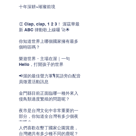
十年深耕~璀璨前境
👏 Clap, clap, 1 2 3！ 渥茲華最
新 ABC 律動歌上線囉 🚀🌟
你知道世界上哪個國家擁有最多
個時區嗎？
樂遊世界・主場在渥｜一句
Hello，打開孩子的世界
📢渥的最佳聲力軍🎙️英語旁白配音
員徵選活動訊息
金門縣目前正面臨哪一種外來入
侵鳥類過度繁殖的問題呢？
夜市是台灣文化中非常重要的一
部分，你知道全台灣有多少個夜
市嗎？
人們喜歡在墾丁國家公園賞鹿，
台灣總共有多少種不同的鹿呢？