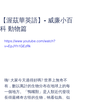
【渥茲華英語】- 威廉小百
科 動物篇
https://www.youtube.com/watch?
v=EpJYh1GEzRk
嗨! 大家今天過得好嗎? 世界上無奇不
有，數以萬計的生物分布在地球上的每
一個地方。「鴨嘴獸」是人類近代發現
長得最稀奇古怪的生物，牠看似鳥、似
魚又似四腳動物的生物，擁有哺乳類和