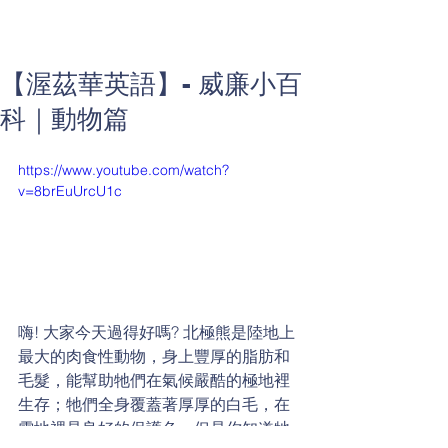
【渥茲華英語】- 威廉小百
科｜動物篇
https://www.youtube.com/watch?
v=8brEuUrcU1c
嗨! 大家今天過得好嗎? 北極熊是陸地上
最大的肉食性動物，身上豐厚的脂肪和
毛髮，能幫助牠們在氣候嚴酷的極地裡
生存；牠們全身覆蓋著厚厚的白毛，在
雪地裡是良好的保護色，但是你知道牠