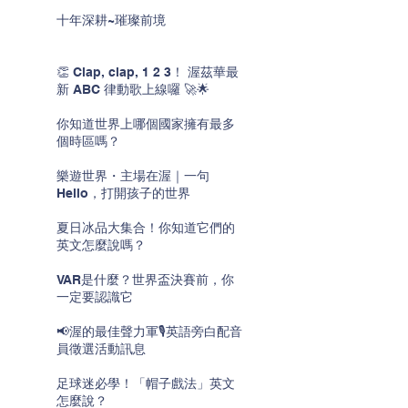
十年深耕~璀璨前境
👏 Clap, clap, 1 2 3！ 渥茲華最
新 ABC 律動歌上線囉 🚀🌟
你知道世界上哪個國家擁有最多
個時區嗎？
樂遊世界・主場在渥｜一句
Hello，打開孩子的世界
夏日冰品大集合！你知道它們的
英文怎麼說嗎？
VAR是什麼？世界盃決賽前，你
一定要認識它
📢渥的最佳聲力軍🎙️英語旁白配音
員徵選活動訊息
足球迷必學！「帽子戲法」英文
怎麼說？