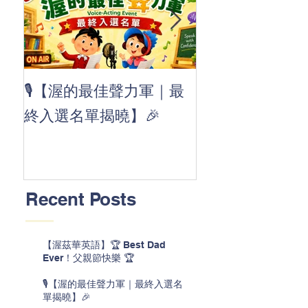
👏 Clap, clap, 
🎙️【渥的最佳聲力軍｜最
茲華最新 ABC
終入選名單揭曉】🎉
線囉 🚀🌟
Recent Posts
【渥茲華英語】🏆 Best Dad
Ever！父親節快樂 🏆
🎙️【渥的最佳聲力軍｜最終入選名
單揭曉】🎉