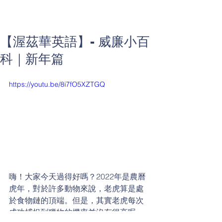
【渥茲華英語】- 威廉小百
科｜新年篇
https://youtu.be/8i7fO5XZTGQ
嗨！大家今天過得好嗎？2022年是農曆
虎年，對於許多動物來說，老虎算是處
於食物鏈的頂端。但是，其實老虎每次
成功捕捉到獵物的機率並沒有很高喔，