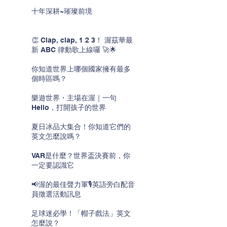
十年深耕~璀璨前境
👏 Clap, clap, 1 2 3！ 渥茲華最
新 ABC 律動歌上線囉 🚀🌟
你知道世界上哪個國家擁有最多
個時區嗎？
樂遊世界・主場在渥｜一句
Hello，打開孩子的世界
夏日冰品大集合！你知道它們的
英文怎麼說嗎？
VAR是什麼？世界盃決賽前，你
一定要認識它
📢渥的最佳聲力軍🎙️英語旁白配音
員徵選活動訊息
足球迷必學！「帽子戲法」英文
怎麼說？