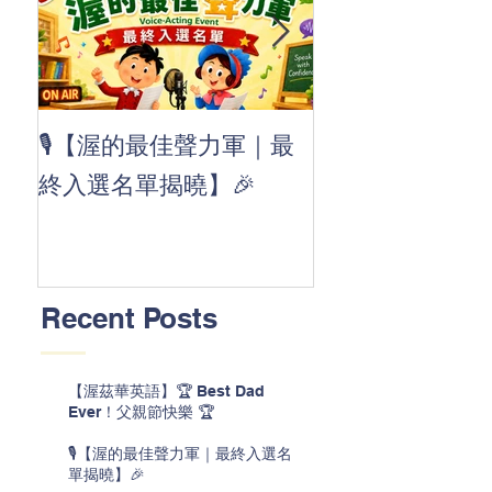
👏 Clap, clap, 
🎙️【渥的最佳聲力軍｜最
茲華最新 ABC
終入選名單揭曉】🎉
線囉 🚀🌟
Recent Posts
【渥茲華英語】🏆 Best Dad
Ever！父親節快樂 🏆
🎙️【渥的最佳聲力軍｜最終入選名
單揭曉】🎉