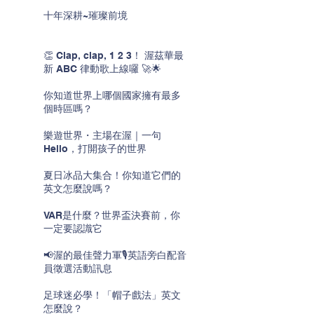
十年深耕~璀璨前境
👏 Clap, clap, 1 2 3！ 渥茲華最
新 ABC 律動歌上線囉 🚀🌟
你知道世界上哪個國家擁有最多
個時區嗎？
樂遊世界・主場在渥｜一句
Hello，打開孩子的世界
夏日冰品大集合！你知道它們的
英文怎麼說嗎？
VAR是什麼？世界盃決賽前，你
一定要認識它
📢渥的最佳聲力軍🎙️英語旁白配音
員徵選活動訊息
足球迷必學！「帽子戲法」英文
怎麼說？