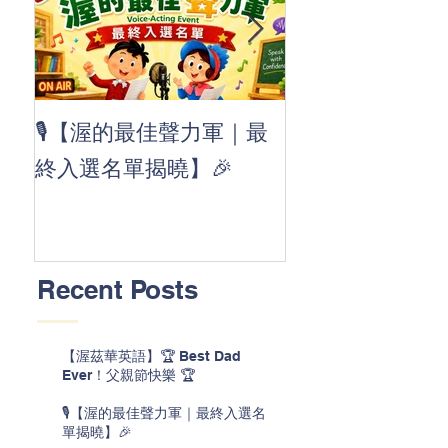
👏 Clap, clap, 
🎙️【渥的最佳聲力軍｜最
茲華最新 ABC
終入選名單揭曉】🎉
線囉 🚀🌟
Recent Posts
【渥茲華英語】🏆 Best Dad
Ever！父親節快樂 🏆
🎙️【渥的最佳聲力軍｜最終入選名
單揭曉】🎉