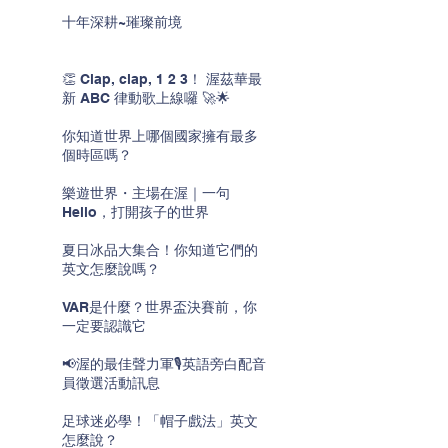
十年深耕~璀璨前境
👏 Clap, clap, 1 2 3！ 渥茲華最
新 ABC 律動歌上線囉 🚀🌟
你知道世界上哪個國家擁有最多
個時區嗎？
樂遊世界・主場在渥｜一句
Hello，打開孩子的世界
夏日冰品大集合！你知道它們的
英文怎麼說嗎？
VAR是什麼？世界盃決賽前，你
一定要認識它
📢渥的最佳聲力軍🎙️英語旁白配音
員徵選活動訊息
足球迷必學！「帽子戲法」英文
怎麼說？