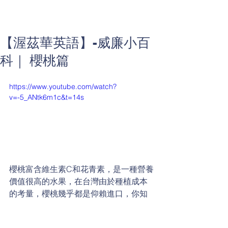
【渥茲華英語】-威廉小百
科｜ 櫻桃篇
https://www.youtube.com/watch?
v=-5_ANtk6m1c&t=14s
櫻桃富含維生素C和花青素，是一種營養
價值很高的水果，在台灣由於種植成本
的考量，櫻桃幾乎都是仰賴進口，你知
道全世界櫻桃產量最多的國家是哪一個
嗎？