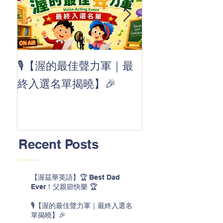
👏 Clap, clap, 
🎙️【渥的最佳聲力軍｜最
茲華最新 ABC
終入選名單揭曉】🎉
線囉 🚀🌟
Recent Posts
【渥茲華英語】🏆 Best Dad
Ever！父親節快樂 🏆
🎙️【渥的最佳聲力軍｜最終入選名
單揭曉】🎉