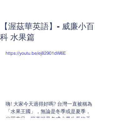
【渥茲華英語】- 威廉小百
科 水果篇
https://youtu.be/ej82901dW6E
嗨! 大家今天過得好嗎? 台灣一直被稱為
「水果王國」，無論是冬季或是夏季，
光照充足，簡直就是各式水果生長的天
堂。那威廉今天考考各位，影片中哪一
種水果是每一年世界上產量最多的呢?