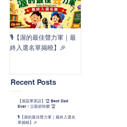
👏 Clap, clap, 
🎙️【渥的最佳聲力軍｜最
茲華最新 ABC
終入選名單揭曉】🎉
線囉 🚀🌟
Recent Posts
【渥茲華英語】🏆 Best Dad
Ever！父親節快樂 🏆
🎙️【渥的最佳聲力軍｜最終入選名
單揭曉】🎉