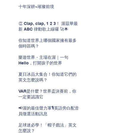
十年深耕~璀璨前境
👏 Clap, clap, 1 2 3！ 渥茲華最
新 ABC 律動歌上線囉 🚀🌟
你知道世界上哪個國家擁有最多
個時區嗎？
樂遊世界・主場在渥｜一句
Hello，打開孩子的世界
夏日冰品大集合！你知道它們的
英文怎麼說嗎？
VAR是什麼？世界盃決賽前，你
一定要認識它
📢渥的最佳聲力軍🎙️英語旁白配音
員徵選活動訊息
足球迷必學！「帽子戲法」英文
怎麼說？