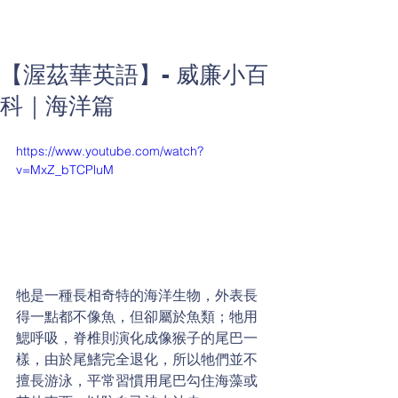
【渥茲華英語】- 威廉小百
科｜海洋篇
https://www.youtube.com/watch?
v=MxZ_bTCPluM
牠是一種長相奇特的海洋生物，外表長
得一點都不像魚，但卻屬於魚類；牠用
鰓呼吸，脊椎則演化成像猴子的尾巴一
樣，由於尾鰭完全退化，所以牠們並不
擅長游泳，平常習慣用尾巴勾住海藻或