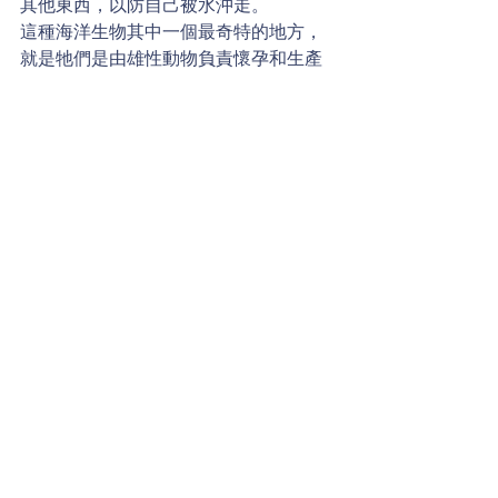
其他東西，以防自己被水沖走。
這種海洋生物其中一個最奇特的地方，
就是牠們是由雄性動物負責懷孕和生產
的，牠們每胎通常會孵出一百到五百隻
寶寶。你知道這是哪一種生物嗎？是鮟
鱇魚(the anglerfish)、章魚(the 
octopus)、還是海馬(the sea horse)呢？
威廉小百科
留言
撰寫留言......