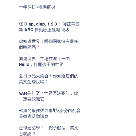
十年深耕~璀璨前境
👏 Clap, clap, 1 2 3！ 渥茲華最
新 ABC 律動歌上線囉 🚀🌟
你知道世界上哪個國家擁有最多
個時區嗎？
樂遊世界・主場在渥｜一句
Hello，打開孩子的世界
夏日冰品大集合！你知道它們的
英文怎麼說嗎？
VAR是什麼？世界盃決賽前，你
一定要認識它
📢渥的最佳聲力軍🎙️英語旁白配音
員徵選活動訊息
足球迷必學！「帽子戲法」英文
怎麼說？