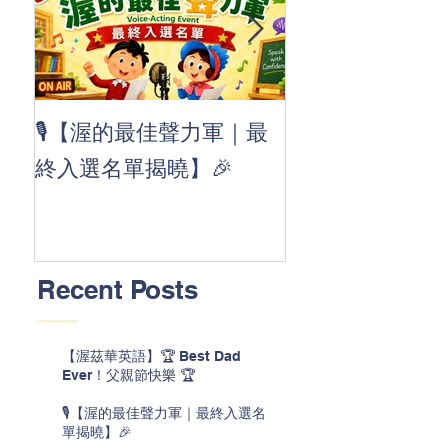
👏 Clap, clap, 
🎙️【渥的最佳聲力軍｜最
茲華最新 ABC
終入選名單揭曉】🎉
線囉 🚀🌟
Recent Posts
【渥茲華英語】🏆 Best Dad
Ever！父親節快樂 🏆
🎙️【渥的最佳聲力軍｜最終入選名
單揭曉】🎉