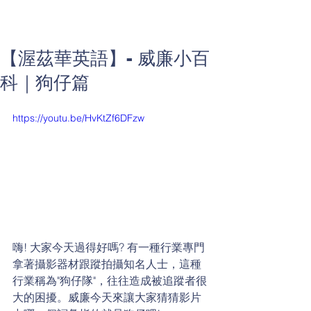
【渥茲華英語】- 威廉小百
科｜狗仔篇
https://youtu.be/HvKtZf6DFzw
嗨! 大家今天過得好嗎? 有一種行業專門
拿著攝影器材跟蹤拍攝知名人士，這種
行業稱為"狗仔隊"，往往造成被追蹤者很
大的困擾。威廉今天來讓大家猜猜影片