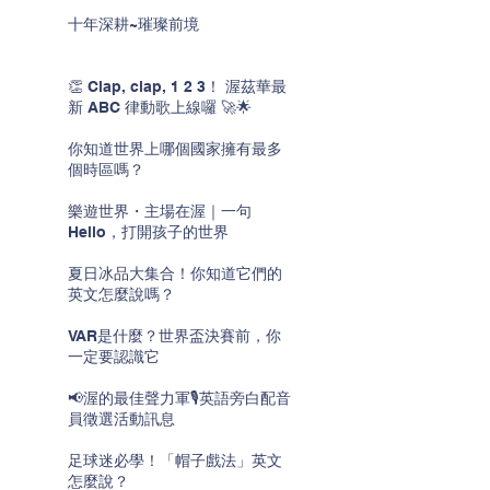
十年深耕~璀璨前境
👏 Clap, clap, 1 2 3！ 渥茲華最
新 ABC 律動歌上線囉 🚀🌟
你知道世界上哪個國家擁有最多
個時區嗎？
樂遊世界・主場在渥｜一句
Hello，打開孩子的世界
夏日冰品大集合！你知道它們的
英文怎麼說嗎？
VAR是什麼？世界盃決賽前，你
一定要認識它
📢渥的最佳聲力軍🎙️英語旁白配音
員徵選活動訊息
足球迷必學！「帽子戲法」英文
怎麼說？