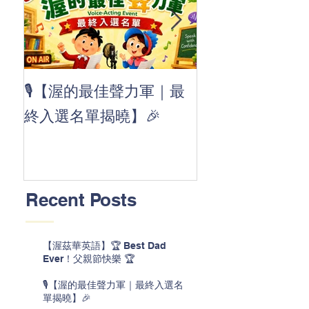
👏 Clap, clap, 
🎙️【渥的最佳聲力軍｜最
茲華最新 ABC
終入選名單揭曉】🎉
線囉 🚀🌟
Recent Posts
【渥茲華英語】🏆 Best Dad
Ever！父親節快樂 🏆
🎙️【渥的最佳聲力軍｜最終入選名
單揭曉】🎉