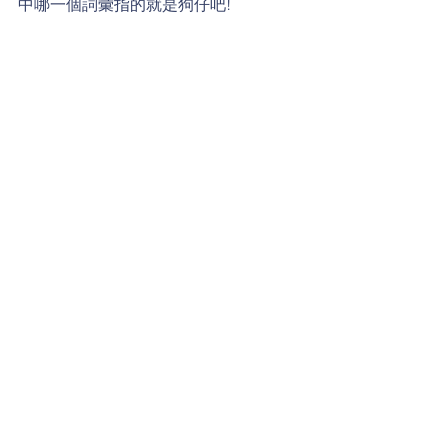
中哪一個詞彙指的就是狗仔吧!
威廉小百科
留言