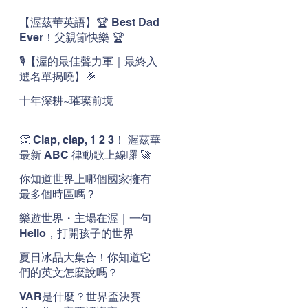
【渥茲華英語】🏆 Best Dad
Ever！父親節快樂 🏆
🎙️【渥的最佳聲力軍｜最終入
選名單揭曉】🎉
十年深耕~璀璨前境
👏 Clap, clap, 1 2 3！ 渥茲華
最新 ABC 律動歌上線囉 🚀
🌟
你知道世界上哪個國家擁有
最多個時區嗎？
樂遊世界・主場在渥｜一句
Hello，打開孩子的世界
夏日冰品大集合！你知道它
們的英文怎麼說嗎？
VAR是什麼？世界盃決賽