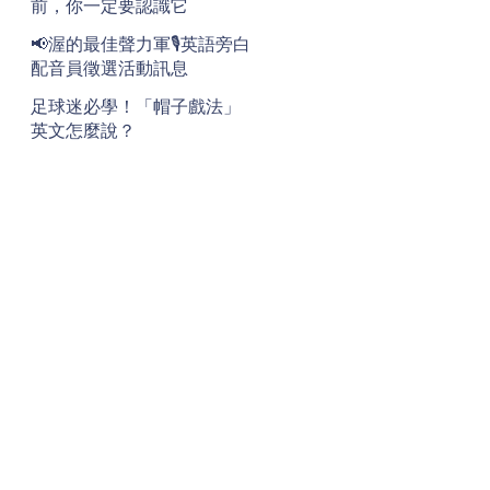
前，你一定要認識它
📢渥的最佳聲力軍🎙️英語旁白
配音員徵選活動訊息
足球迷必學！「帽子戲法」
英文怎麼說？
地址
Address