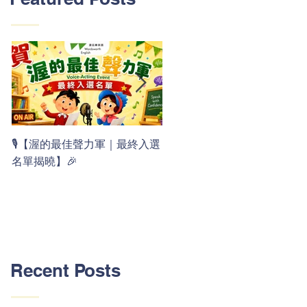
👏 Clap, clap, 1 2 3！ 渥茲華
🎙️【渥的最佳聲力軍｜最終入選
最新 ABC 律動歌上線囉 🚀🌟
名單揭曉】🎉
Recent Posts