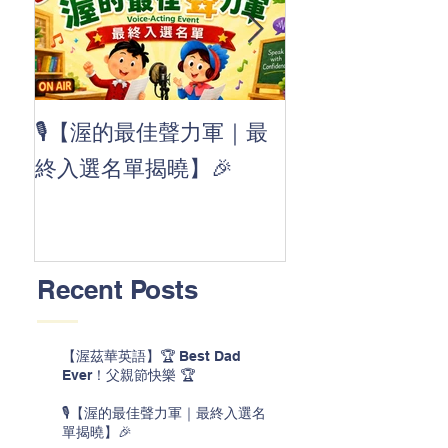
👏 Clap, clap, 
🎙️【渥的最佳聲力軍｜最
茲華最新 ABC
終入選名單揭曉】🎉
線囉 🚀🌟
Recent Posts
【渥茲華英語】🏆 Best Dad
Ever！父親節快樂 🏆
🎙️【渥的最佳聲力軍｜最終入選名
單揭曉】🎉