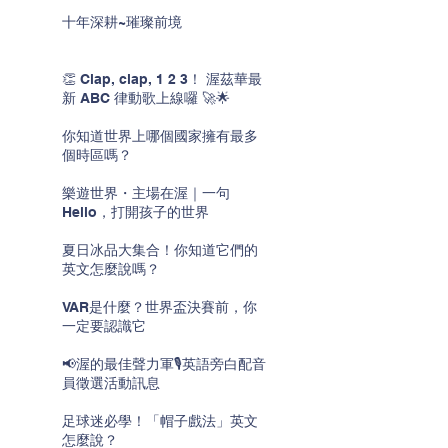
十年深耕~璀璨前境
👏 Clap, clap, 1 2 3！ 渥茲華最
新 ABC 律動歌上線囉 🚀🌟
你知道世界上哪個國家擁有最多
個時區嗎？
樂遊世界・主場在渥｜一句
Hello，打開孩子的世界
夏日冰品大集合！你知道它們的
英文怎麼說嗎？
VAR是什麼？世界盃決賽前，你
一定要認識它
📢渥的最佳聲力軍🎙️英語旁白配音
員徵選活動訊息
足球迷必學！「帽子戲法」英文
怎麼說？