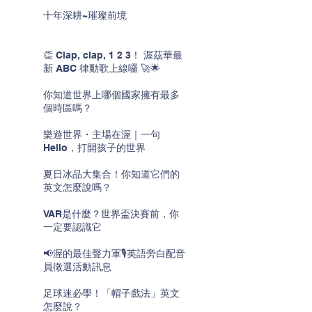
十年深耕~璀璨前境
👏 Clap, clap, 1 2 3！ 渥茲華最
新 ABC 律動歌上線囉 🚀🌟
你知道世界上哪個國家擁有最多
個時區嗎？
樂遊世界・主場在渥｜一句
Hello，打開孩子的世界
夏日冰品大集合！你知道它們的
英文怎麼說嗎？
VAR是什麼？世界盃決賽前，你
一定要認識它
📢渥的最佳聲力軍🎙️英語旁白配音
員徵選活動訊息
足球迷必學！「帽子戲法」英文
怎麼說？