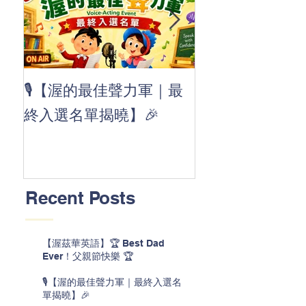
👏 Clap, clap, 
🎙️【渥的最佳聲力軍｜最
茲華最新 ABC
終入選名單揭曉】🎉
線囉 🚀🌟
Recent Posts
【渥茲華英語】🏆 Best Dad
Ever！父親節快樂 🏆
🎙️【渥的最佳聲力軍｜最終入選名
單揭曉】🎉