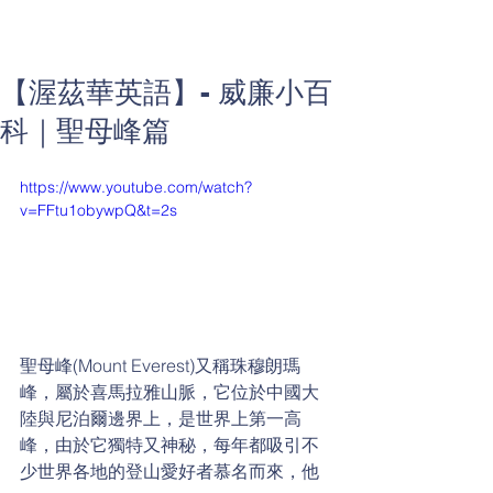
【渥茲華英語】- 威廉小百
科｜聖母峰篇
https://www.youtube.com/watch?
v=FFtu1obywpQ&t=2s
聖母峰(Mount Everest)又稱珠穆朗瑪
峰，屬於喜馬拉雅山脈，它位於中國大
陸與尼泊爾邊界上，是世界上第一高
峰，由於它獨特又神秘，每年都吸引不
少世界各地的登山愛好者慕名而來，他