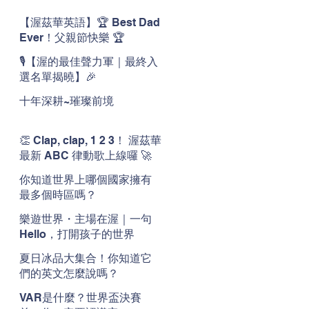
【渥茲華英語】🏆 Best Dad
Ever！父親節快樂 🏆
🎙️【渥的最佳聲力軍｜最終入
選名單揭曉】🎉
十年深耕~璀璨前境
👏 Clap, clap, 1 2 3！ 渥茲華
最新 ABC 律動歌上線囉 🚀
🌟
你知道世界上哪個國家擁有
最多個時區嗎？
樂遊世界・主場在渥｜一句
Hello，打開孩子的世界
夏日冰品大集合！你知道它
們的英文怎麼說嗎？
VAR是什麼？世界盃決賽