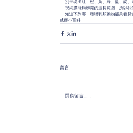
別呈現出紅、橙、黃、綠、藍、靛、
視網膜能夠辨識的波長範圍，所以我
知道下列哪一種哺乳類動物能夠看見
威廉小百科
留言
撰寫留言......