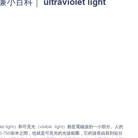
科｜ ultraviolet light
t light）和可見光（visible  light）都是電磁波的一小部分。人的
0-750奈米之間，也就是可見光的光波範圍，它的波長由長到短分