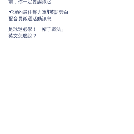
前，你一定要認識它
📢渥的最佳聲力軍🎙️英語旁白
配音員徵選活動訊息
足球迷必學！「帽子戲法」
英文怎麼說？
地址
Address