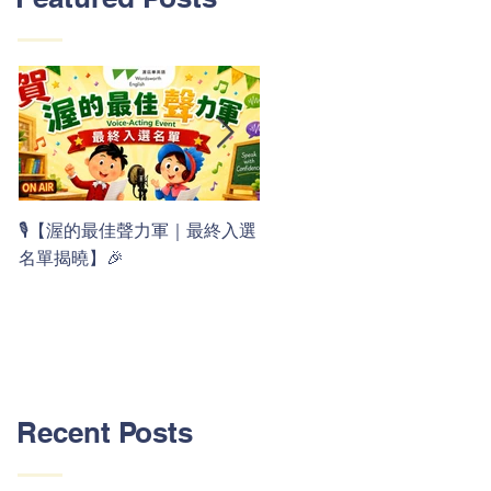
👏 Clap, clap, 1 2 3！ 渥茲華
🎙️【渥的最佳聲力軍｜最終入選
最新 ABC 律動歌上線囉 🚀🌟
名單揭曉】🎉
Recent Posts