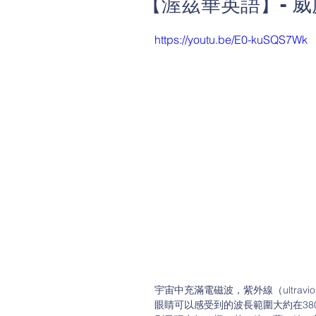
【渥茲華英語】- 威廉小百
https://youtu.be/E0-kuSQS7Wk
宇宙中充滿電磁波，紫外線（ultraviole
眼睛可以感受到的波長範圍大約在38