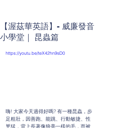
【渥茲華英語】- 威廉發音
小學堂｜ 昆蟲篇
https://youtu.be/teX42hn9sD0
嗨! 大家今天過得好嗎? 有一種昆蟲，步
足粗壯，因善跑、能跳、行動敏捷、性
兇猛，背上長著像狼毫一樣的毛，而被
命名為狼蛛。大家一起來學習它的英文