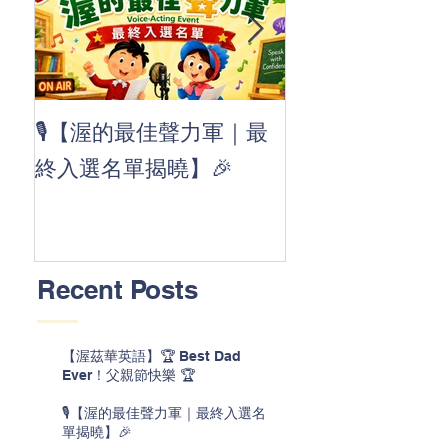
👏 Clap, clap, 
🎙️【渥的最佳聲力軍｜最
茲華最新 ABC
終入選名單揭曉】🎉
線囉 🚀🌟
Recent Posts
【渥茲華英語】🏆 Best Dad
Ever！父親節快樂 🏆
🎙️【渥的最佳聲力軍｜最終入選名
單揭曉】🎉