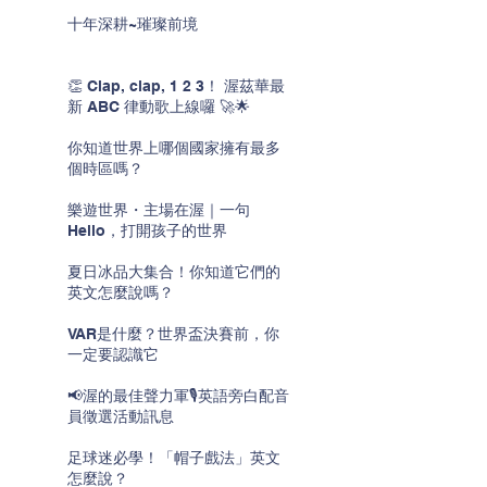
十年深耕~璀璨前境
👏 Clap, clap, 1 2 3！ 渥茲華最
新 ABC 律動歌上線囉 🚀🌟
你知道世界上哪個國家擁有最多
個時區嗎？
樂遊世界・主場在渥｜一句
Hello，打開孩子的世界
夏日冰品大集合！你知道它們的
英文怎麼說嗎？
VAR是什麼？世界盃決賽前，你
一定要認識它
📢渥的最佳聲力軍🎙️英語旁白配音
員徵選活動訊息
足球迷必學！「帽子戲法」英文
怎麼說？