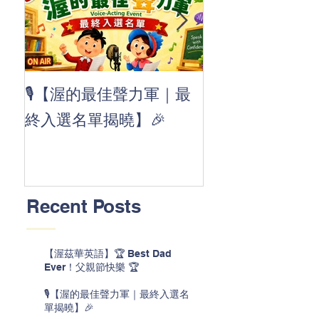
👏 Clap, clap, 
🎙️【渥的最佳聲力軍｜最
茲華最新 ABC
終入選名單揭曉】🎉
線囉 🚀🌟
Recent Posts
【渥茲華英語】🏆 Best Dad
Ever！父親節快樂 🏆
🎙️【渥的最佳聲力軍｜最終入選名
單揭曉】🎉