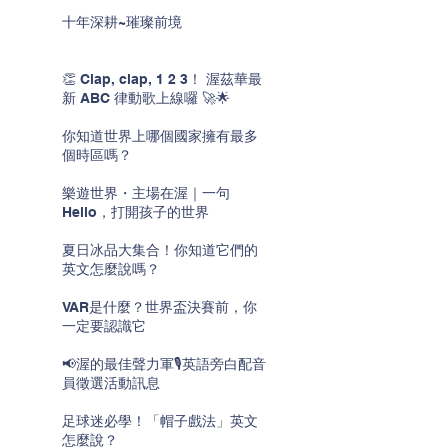
十年深耕~璀璨前境
👏 Clap, clap, 1 2 3！ 渥茲華最
新 ABC 律動歌上線囉 🚀🌟
你知道世界上哪個國家擁有最多
個時區嗎？
樂遊世界・主場在渥｜一句
Hello，打開孩子的世界
夏日冰品大集合！你知道它們的
英文怎麼說嗎？
VAR是什麼？世界盃決賽前，你
一定要認識它
📢渥的最佳聲力軍🎙️英語旁白配音
員徵選活動訊息
足球迷必學！「帽子戲法」英文
怎麼說？