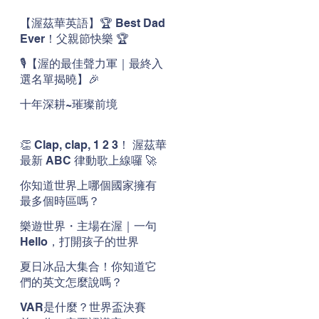
【渥茲華英語】🏆 Best Dad
Ever！父親節快樂 🏆
🎙️【渥的最佳聲力軍｜最終入
選名單揭曉】🎉
十年深耕~璀璨前境
👏 Clap, clap, 1 2 3！ 渥茲華
最新 ABC 律動歌上線囉 🚀
🌟
你知道世界上哪個國家擁有
最多個時區嗎？
樂遊世界・主場在渥｜一句
Hello，打開孩子的世界
夏日冰品大集合！你知道它
們的英文怎麼說嗎？
VAR是什麼？世界盃決賽