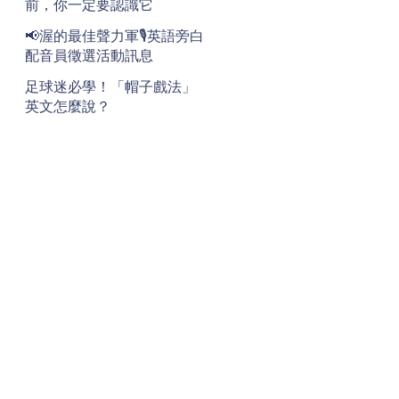
前，你一定要認識它
📢渥的最佳聲力軍🎙️英語旁白
配音員徵選活動訊息
足球迷必學！「帽子戲法」
英文怎麼說？
地址
Address