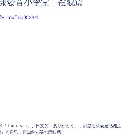
威廉發音小學堂｜禮貌篇
ch?v=muR8683XazI
「Thank you」、日文的「ありがとう」，都是用來表達感謝之
謝謝」的意思，你知道它要怎麼唸嗎？