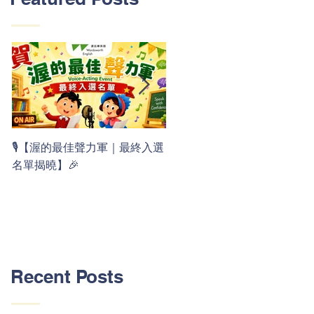
👏 Clap, clap, 1 2 3！ 渥茲華
🎙️【渥的最佳聲力軍｜最終入選
最新 ABC 律動歌上線囉 🚀🌟
名單揭曉】🎉
Recent Posts