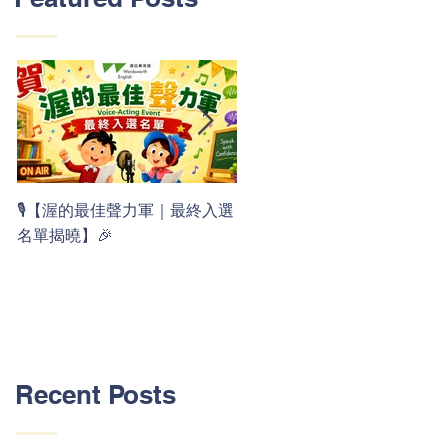
👏 Clap, clap, 1 2 3！ 渥茲華
🎙️【渥的最佳聲力軍｜最終入選
最新 ABC 律動歌上線囉 🚀🌟
名單揭曉】🎉
Recent Posts