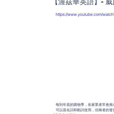
【渥茲華英語】- 威
https://www.youtube.com/wat
每到年底的購物季，各家業者常會推
可以當名詞和動詞使用，但兩者的發