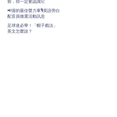
前，你一定要認識它
📢渥的最佳聲力軍🎙️英語旁白
配音員徵選活動訊息
足球迷必學！「帽子戲法」
英文怎麼說？
地址
Address