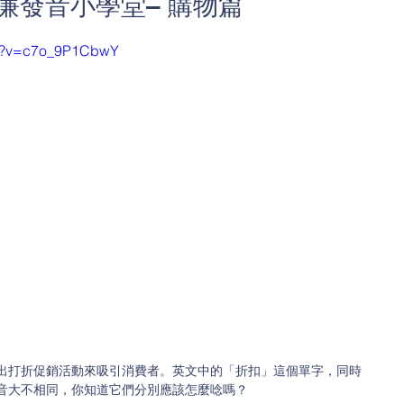
廉發音小學堂– 購物篇
ch?v=c7o_9P1CbwY
出打折促銷活動來吸引消費者。英文中的「折扣」這個單字，同時
音大不相同，你知道它們分別應該怎麼唸嗎？