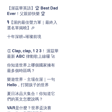
【渥茲華英語】🏆 Best Dad
Ever！父親節快樂 🏆
🎙️【渥的最佳聲力軍｜最終入
選名單揭曉】🎉
十年深耕~璀璨前境
👏 Clap, clap, 1 2 3！ 渥茲華
最新 ABC 律動歌上線囉 🚀
🌟
你知道世界上哪個國家擁有
最多個時區嗎？
樂遊世界・主場在渥｜一句
Hello，打開孩子的世界
夏日冰品大集合！你知道它
們的英文怎麼說嗎？
VAR是什麼？世界盃決賽