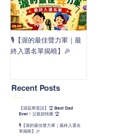
👏 Clap, clap, 
🎙️【渥的最佳聲力軍｜最
茲華最新 ABC
終入選名單揭曉】🎉
線囉 🚀🌟
Recent Posts
【渥茲華英語】🏆 Best Dad
Ever！父親節快樂 🏆
🎙️【渥的最佳聲力軍｜最終入選名
單揭曉】🎉