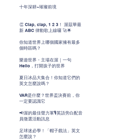
十年深耕~璀璨前境
👏 Clap, clap, 1 2 3！ 渥茲華最
新 ABC 律動歌上線囉 🚀🌟
你知道世界上哪個國家擁有最多
個時區嗎？
樂遊世界・主場在渥｜一句
Hello，打開孩子的世界
夏日冰品大集合！你知道它們的
英文怎麼說嗎？
VAR是什麼？世界盃決賽前，你
一定要認識它
📢渥的最佳聲力軍🎙️英語旁白配音
員徵選活動訊息
足球迷必學！「帽子戲法」英文
怎麼說？