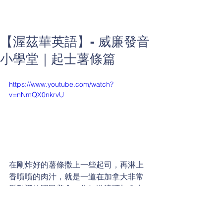
【渥茲華英語】- 威廉發音
小學堂｜起士薯條篇
https://www.youtube.com/watch?
v=nNmQX0nkrvU
在剛炸好的薯條撒上一些起司，再淋上
香噴噴的肉汁，就是一道在加拿大非常
受歡迎的國民美食。你知道這項加拿大
特色餐點的名稱嗎？
威廉發音小學堂