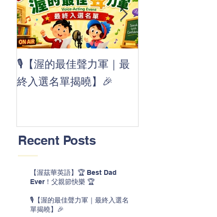
👏 Clap, clap, 
🎙️【渥的最佳聲力軍｜最
茲華最新 ABC
終入選名單揭曉】🎉
線囉 🚀🌟
Recent Posts
【渥茲華英語】🏆 Best Dad
Ever！父親節快樂 🏆
🎙️【渥的最佳聲力軍｜最終入選名
單揭曉】🎉