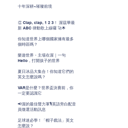
十年深耕~璀璨前境
👏 Clap, clap, 1 2 3！ 渥茲華最
新 ABC 律動歌上線囉 🚀🌟
你知道世界上哪個國家擁有最多
個時區嗎？
樂遊世界・主場在渥｜一句
Hello，打開孩子的世界
夏日冰品大集合！你知道它們的
英文怎麼說嗎？
VAR是什麼？世界盃決賽前，你
一定要認識它
📢渥的最佳聲力軍🎙️英語旁白配音
員徵選活動訊息
足球迷必學！「帽子戲法」英文
怎麼說？