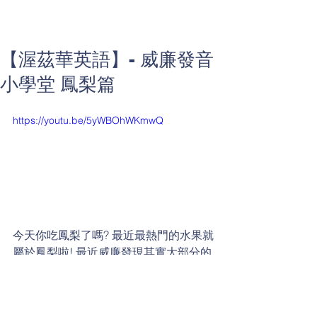
【渥茲華英語】- 威廉發音
小學堂 鳳梨篇
https://youtu.be/5yWBOhWKmwQ
今天你吃鳳梨了嗎? 最近最熱門的水果就
屬於鳳梨啦! 最近威廉發現其實大部分的
人唸英文鳳梨都是錯誤的發音唷!! 趕緊
來聽聽威廉怎麼說! 是不是你也錯了呢?