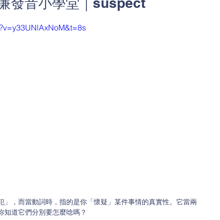
廉發音小學堂｜suspect
ch?v=y33UNlAxNoM&t=8s
犯」，而當動詞時，指的是你「懷疑」某件事情的真實性。它當兩
你知道它們分別要怎麼唸嗎？