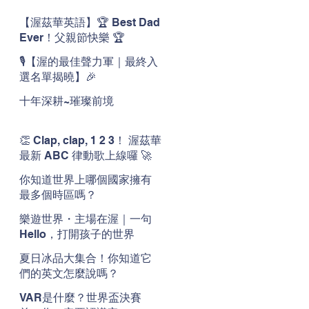
【渥茲華英語】🏆 Best Dad
Ever！父親節快樂 🏆
🎙️【渥的最佳聲力軍｜最終入
選名單揭曉】🎉
十年深耕~璀璨前境
👏 Clap, clap, 1 2 3！ 渥茲華
最新 ABC 律動歌上線囉 🚀
🌟
你知道世界上哪個國家擁有
最多個時區嗎？
樂遊世界・主場在渥｜一句
Hello，打開孩子的世界
夏日冰品大集合！你知道它
們的英文怎麼說嗎？
VAR是什麼？世界盃決賽