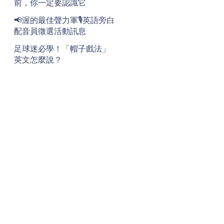
前，你一定要認識它
📢渥的最佳聲力軍🎙️英語旁白
配音員徵選活動訊息
足球迷必學！「帽子戲法」
英文怎麼說？
地址
Address