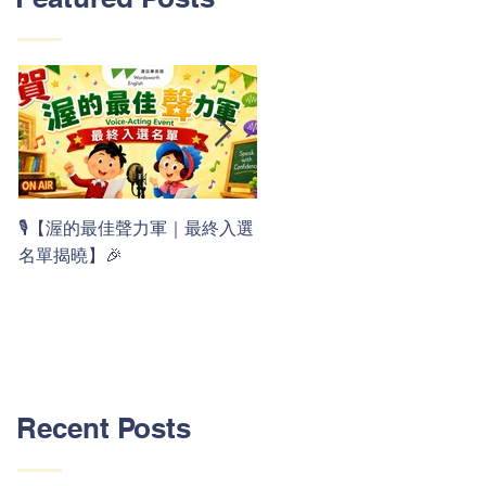
👏 Clap, clap, 1 2 3！ 渥茲華
🎙️【渥的最佳聲力軍｜最終入選
最新 ABC 律動歌上線囉 🚀🌟
名單揭曉】🎉
Recent Posts