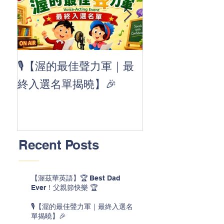
👏 Clap, clap, 
🎙️【渥的最佳聲力軍｜最
茲華最新 ABC
終入選名單揭曉】🎉
線囉 🚀🌟
Recent Posts
【渥茲華英語】🏆 Best Dad
Ever！父親節快樂 🏆
🎙️【渥的最佳聲力軍｜最終入選名
單揭曉】🎉