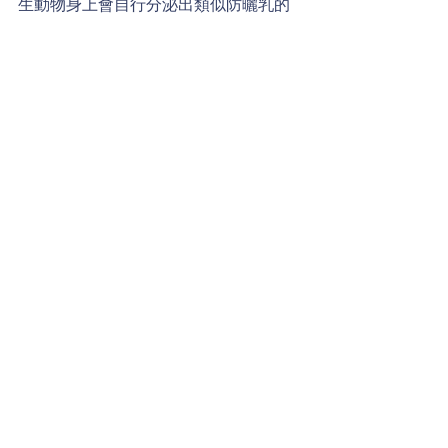
生動物身上會自行分泌出類似防曬乳的
化合物，小威廉考考各位，影片中的哪
一種動物會自行製造出防曬劑呢?
留言
撰寫留言......