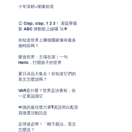
十年深耕~璀璨前境
👏 Clap, clap, 1 2 3！ 渥茲華最
新 ABC 律動歌上線囉 🚀🌟
你知道世界上哪個國家擁有最多
個時區嗎？
樂遊世界・主場在渥｜一句
Hello，打開孩子的世界
夏日冰品大集合！你知道它們的
英文怎麼說嗎？
VAR是什麼？世界盃決賽前，你
一定要認識它
📢渥的最佳聲力軍🎙️英語旁白配音
員徵選活動訊息
足球迷必學！「帽子戲法」英文
怎麼說？