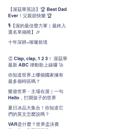
【渥茲華英語】🏆 Best Dad
Ever！父親節快樂 🏆
🎙️【渥的最佳聲力軍｜最終入
選名單揭曉】🎉
十年深耕~璀璨前境
👏 Clap, clap, 1 2 3！ 渥茲華
最新 ABC 律動歌上線囉 🚀
🌟
你知道世界上哪個國家擁有
最多個時區嗎？
樂遊世界・主場在渥｜一句
Hello，打開孩子的世界
夏日冰品大集合！你知道它
們的英文怎麼說嗎？
VAR是什麼？世界盃決賽