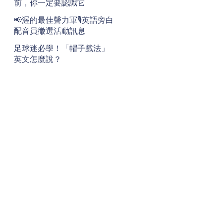
前，你一定要認識它
📢渥的最佳聲力軍🎙️英語旁白
配音員徵選活動訊息
足球迷必學！「帽子戲法」
英文怎麼說？
地址
Address