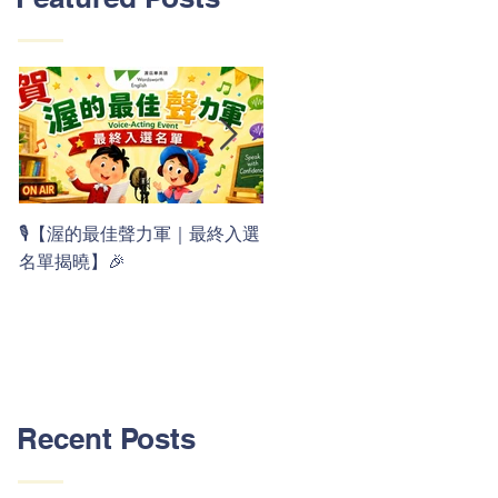
👏 Clap, clap, 1 2 3！ 渥茲華
🎙️【渥的最佳聲力軍｜最終入選
最新 ABC 律動歌上線囉 🚀🌟
名單揭曉】🎉
Recent Posts