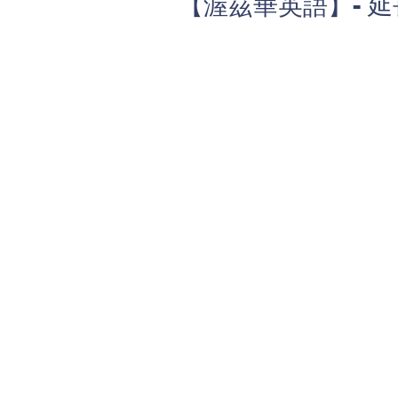
【渥茲華英語】- 