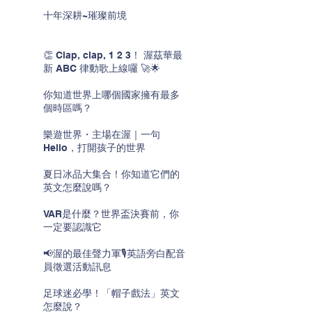
十年深耕~璀璨前境
👏 Clap, clap, 1 2 3！ 渥茲華最
新 ABC 律動歌上線囉 🚀🌟
你知道世界上哪個國家擁有最多
個時區嗎？
樂遊世界・主場在渥｜一句
Hello，打開孩子的世界
夏日冰品大集合！你知道它們的
英文怎麼說嗎？
VAR是什麼？世界盃決賽前，你
一定要認識它
📢渥的最佳聲力軍🎙️英語旁白配音
員徵選活動訊息
足球迷必學！「帽子戲法」英文
怎麼說？