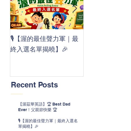
👏 Clap, clap, 
🎙️【渥的最佳聲力軍｜最
茲華最新 ABC
終入選名單揭曉】🎉
線囉 🚀🌟
Recent Posts
【渥茲華英語】🏆 Best Dad
Ever！父親節快樂 🏆
🎙️【渥的最佳聲力軍｜最終入選名
單揭曉】🎉