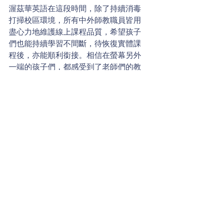
渥茲華英語在這段時間，除了持續消毒
打掃校區環境，所有中外師教職員皆用
盡心力地維護線上課程品質，希望孩子
們也能持續學習不間斷，待恢復實體課
程後，亦能順利銜接。相信在螢幕另外
一端的孩子們，都感受到了老師們的教
學熱情以及昔日在教室中熱烈的互動。
目前的大環境仍舊存在著許多不確定
性，渥茲華英語會一路陪伴著家長與孩
子們調整學習方式，就算世界停滯向
前，渥的腳步也不會停歇。