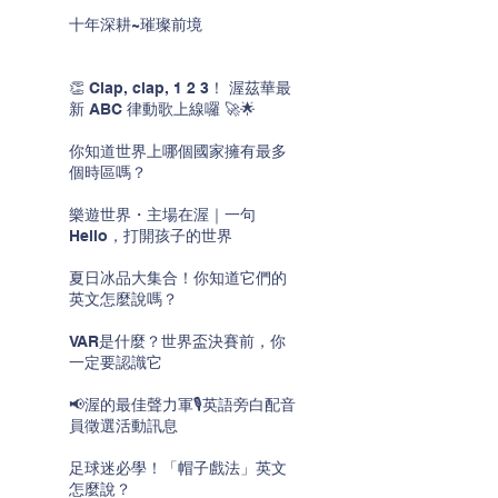
十年深耕~璀璨前境
👏 Clap, clap, 1 2 3！ 渥茲華最
新 ABC 律動歌上線囉 🚀🌟
你知道世界上哪個國家擁有最多
個時區嗎？
樂遊世界・主場在渥｜一句
Hello，打開孩子的世界
夏日冰品大集合！你知道它們的
英文怎麼說嗎？
VAR是什麼？世界盃決賽前，你
一定要認識它
📢渥的最佳聲力軍🎙️英語旁白配音
員徵選活動訊息
足球迷必學！「帽子戲法」英文
怎麼說？