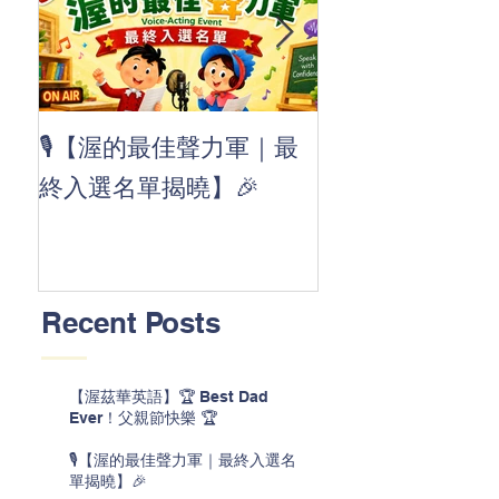
👏 Clap, clap, 
🎙️【渥的最佳聲力軍｜最
茲華最新 ABC
終入選名單揭曉】🎉
線囉 🚀🌟
Recent Posts
【渥茲華英語】🏆 Best Dad
Ever！父親節快樂 🏆
🎙️【渥的最佳聲力軍｜最終入選名
單揭曉】🎉