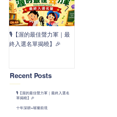
👏 Clap, clap, 
🎙️【渥的最佳聲力軍｜最
茲華最新 ABC
終入選名單揭曉】🎉
線囉 🚀🌟
Recent Posts
🎙️【渥的最佳聲力軍｜最終入選名
單揭曉】🎉
十年深耕~璀璨前境