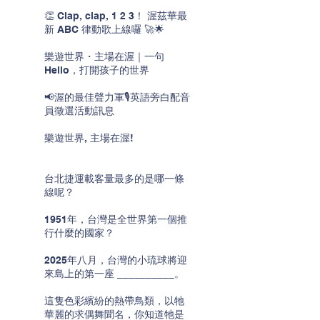
👏 Clap, clap, 1 2 3！ 渥茲華最
新 ABC 律動歌上線囉 🚀🌟
樂遊世界・主場在渥｜一句
Hello，打開孩子的世界
📢渥的最佳聲力軍🎙️英語旁白配音
員徵選活動訊息
樂遊世界, 主場在渥!
台北捷運載客量最多的是哪一條
線呢？
1951年，台灣是全世界第一個推
行什麼的國家？
2025年八月，台灣的小琉球將迎
來島上的第一座 __________。
這隻色彩繽紛的熱帶鳥類，以牠
華麗的求偶舞聞名，你知道牠是