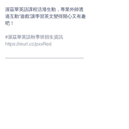
渥茲華英語課程活潑生動，專業外師透
過互動"遊戲"讓學習英文變得開心又有趣
吧！
#渥茲華英語秋季班招生資訊
https://reurl.cc/pxxRed
—————————————————
————
※「渥茲華英語學校嚴格實行防疫措
施」
教職員皆已施打疫苗並定期篩檢
教室控管人數與保持安全距離
教學環境與物品加強清消
線上課程設備完善學習不落後
#魷魚遊戲
#squidgame