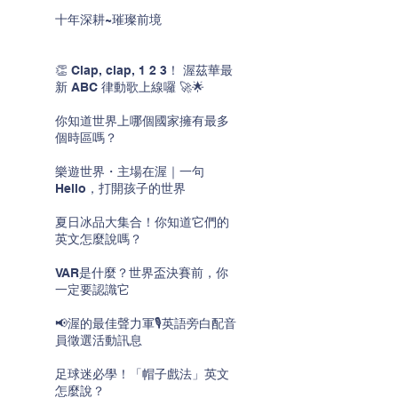
十年深耕~璀璨前境
👏 Clap, clap, 1 2 3！ 渥茲華最
新 ABC 律動歌上線囉 🚀🌟
你知道世界上哪個國家擁有最多
個時區嗎？
樂遊世界・主場在渥｜一句
Hello，打開孩子的世界
夏日冰品大集合！你知道它們的
英文怎麼說嗎？
VAR是什麼？世界盃決賽前，你
一定要認識它
📢渥的最佳聲力軍🎙️英語旁白配音
員徵選活動訊息
足球迷必學！「帽子戲法」英文
怎麼說？