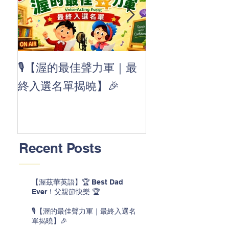
👏 Clap, clap, 
🎙️【渥的最佳聲力軍｜最
茲華最新 ABC
終入選名單揭曉】🎉
線囉 🚀🌟
Recent Posts
【渥茲華英語】🏆 Best Dad
Ever！父親節快樂 🏆
🎙️【渥的最佳聲力軍｜最終入選名
單揭曉】🎉