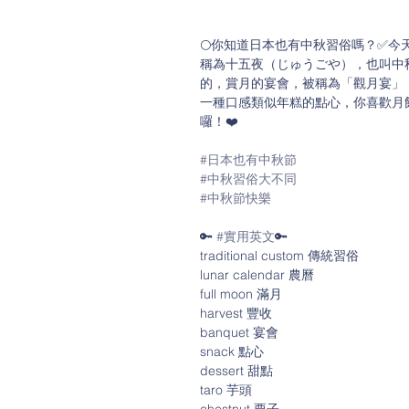
🌕你知道日本也有中秋習俗嗎？✅今天
稱為十五夜（じゅうごや），也叫中
的，賞月的宴會，被稱為「觀月宴」
一種口感類似年糕的點心，你喜歡月
囉！❤️
#日本也有中秋節
#中秋習俗大不同
#中秋節快樂
🔑 
#實用英文
🔑
traditional custom 傳統習俗
lunar calendar 農曆
full moon 滿月
harvest 豐收
banquet 宴會
snack 點心
dessert 甜點
taro 芋頭
chestnut 栗子