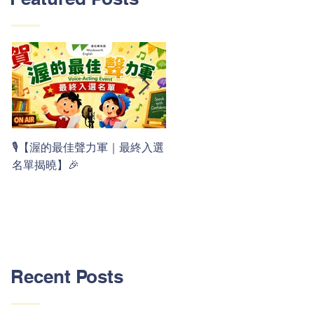
👏 Clap, clap, 1 2 3！ 渥茲華
🎙️【渥的最佳聲力軍｜最終入選
最新 ABC 律動歌上線囉 🚀🌟
名單揭曉】🎉
Recent Posts