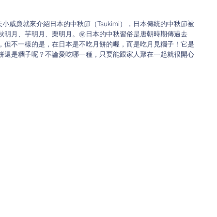
小威廉就來介紹日本的中秋節（Tsukimi），日本傳統的中秋節被
秋明月、芋明月、栗明月。㊙️日本的中秋習俗是唐朝時期傳過去
，但不一樣的是，在日本是不吃月餅的喔，而是吃月見糰子！它是
餅還是糰子呢？不論愛吃哪一種，只要能跟家人聚在一起就很開心