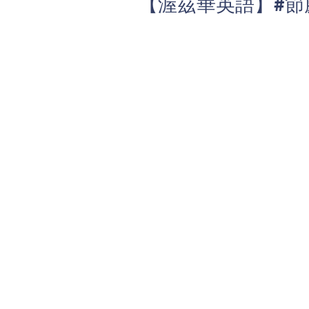
【渥茲華英語】#節