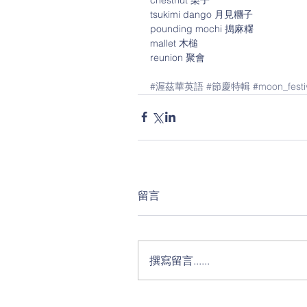
tsukimi dango 月見糰子
pounding mochi 搗麻糬
mallet 木槌
reunion 聚會
#渥茲華英語
#節慶特輯
#moon_festi
留言
撰寫留言......