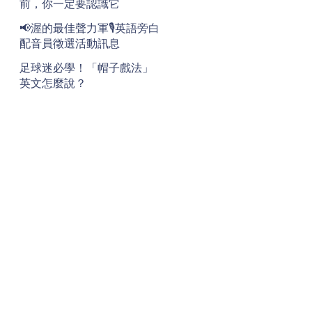
前，你一定要認識它
📢渥的最佳聲力軍🎙️英語旁白
配音員徵選活動訊息
足球迷必學！「帽子戲法」
英文怎麼說？