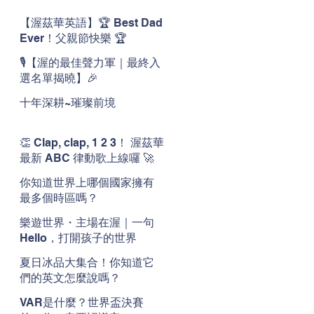
【渥茲華英語】🏆 Best Dad
Ever！父親節快樂 🏆
🎙️【渥的最佳聲力軍｜最終入
選名單揭曉】🎉
十年深耕~璀璨前境
👏 Clap, clap, 1 2 3！ 渥茲華
最新 ABC 律動歌上線囉 🚀
🌟
你知道世界上哪個國家擁有
最多個時區嗎？
樂遊世界・主場在渥｜一句
Hello，打開孩子的世界
夏日冰品大集合！你知道它
們的英文怎麼說嗎？
VAR是什麼？世界盃決賽