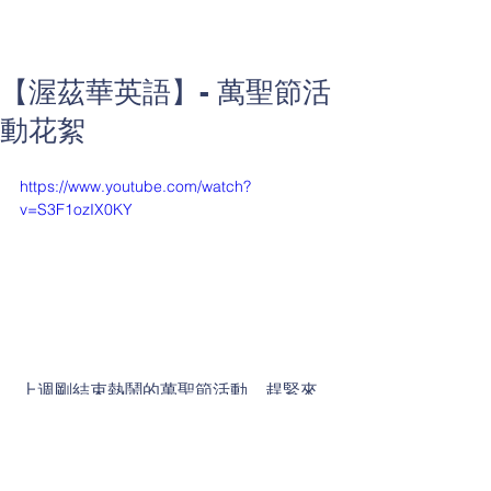
【渥茲華英語】- 萬聖節活
動花絮
https://www.youtube.com/watch?
v=S3F1ozIX0KY
上週剛結束熱鬧的萬聖節活動，趕緊來
瞧瞧渥茲華英語裡的小朋友們精彩的裝
扮吧!