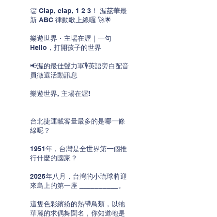
👏 Clap, clap, 1 2 3！ 渥茲華最
新 ABC 律動歌上線囉 🚀🌟
樂遊世界・主場在渥｜一句
Hello，打開孩子的世界
📢渥的最佳聲力軍🎙️英語旁白配音
員徵選活動訊息
樂遊世界, 主場在渥!
台北捷運載客量最多的是哪一條
線呢？
1951年，台灣是全世界第一個推
行什麼的國家？
2025年八月，台灣的小琉球將迎
來島上的第一座 __________。
這隻色彩繽紛的熱帶鳥類，以牠
華麗的求偶舞聞名，你知道牠是