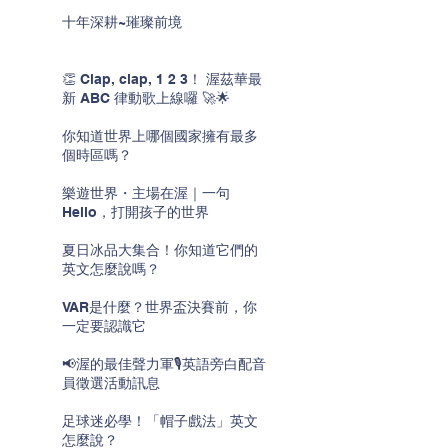
十年深耕~璀璨前境
👏 Clap, clap, 1 2 3！ 渥茲華最
新 ABC 律動歌上線囉 🚀🌟
你知道世界上哪個國家擁有最多
個時區嗎？
樂遊世界・主場在渥｜一句
Hello，打開孩子的世界
夏日冰品大集合！你知道它們的
英文怎麼說嗎？
VAR是什麼？世界盃決賽前，你
一定要認識它
📢渥的最佳聲力軍🎙️英語旁白配音
員徵選活動訊息
足球迷必學！「帽子戲法」英文
怎麼說？