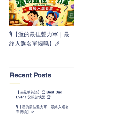
👏 Clap, clap, 
🎙️【渥的最佳聲力軍｜最
茲華最新 ABC
終入選名單揭曉】🎉
線囉 🚀🌟
Recent Posts
【渥茲華英語】🏆 Best Dad
Ever！父親節快樂 🏆
🎙️【渥的最佳聲力軍｜最終入選名
單揭曉】🎉