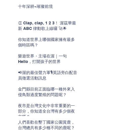
十年深耕~璀璨前境
👏 Clap, clap, 1 2 3！ 渥茲華最
新 ABC 律動歌上線囉 🚀🌟
你知道世界上哪個國家擁有最多
個時區嗎？
樂遊世界・主場在渥｜一句
Hello，打開孩子的世界
📢渥的最佳聲力軍🎙️英語旁白配音
員徵選活動訊息
金門縣目前正面臨哪一種外來入
侵鳥類過度繁殖的問題呢？
夜市是台灣文化中非常重要的一
部分，你知道全台灣有多少個夜
市嗎？
人們喜歡在墾丁國家公園賞鹿，
台灣總共有多少種不同的鹿呢？