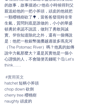
的故事，故事描述👉他在小時候得到父
親送給他的一把小斧頭，頑皮的他就把
一顆櫻桃樹砍了🌳，當爸爸發現時非常
生氣，質問到底是誰做的，小小的華盛
頓勇於承認不說謊，做到了勇敢與誠
實。💯你知道除此之外，還有一個傳說
是：他把一枚銀幣拋擲越過玻多瑪克河
（The Potomac River）嗎？他真的如傳
說中力氣那麼大？還是其實他是一個小
心謹慎的人，不會隨便丟錢呢？🤔 Let's 
think……
#實用英文
hatchet 短柄小斧頭
chop down 砍倒
cherry tree 櫻桃樹
naughty 頑皮的
furious 勃然大怒