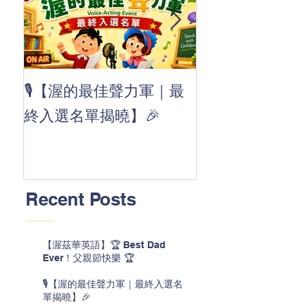
👏 Clap, clap, 
🎙️【渥的最佳聲力軍｜最
茲華最新 ABC
終入選名單揭曉】🎉
線囉 🚀🌟
Recent Posts
【渥茲華英語】🏆 Best Dad
Ever！父親節快樂 🏆
🎙️【渥的最佳聲力軍｜最終入選名
單揭曉】🎉