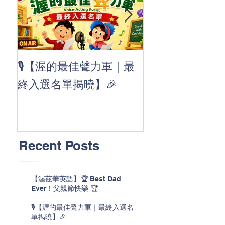
👏 Clap, clap, 
🎙️【渥的最佳聲力軍｜最
茲華最新 ABC
終入選名單揭曉】🎉
線囉 🚀🌟
Recent Posts
【渥茲華英語】🏆 Best Dad
Ever！父親節快樂 🏆
🎙️【渥的最佳聲力軍｜最終入選名
單揭曉】🎉