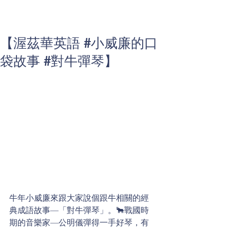
【渥茲華英語 #小威廉的口
袋故事 #對牛彈琴】
牛年小威廉來跟大家說個跟牛相關的經
典成語故事—「對牛彈琴」。🐂戰國時
期的音樂家—公明儀彈得一手好琴，有