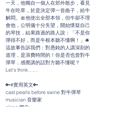
一天，他獨自一個人在郊外散步，看見
牛在吃草，於是決定彈一首曲子，給牛
解悶。🎀他使出全部本領，但牛卻不理
會他，公明儀十分失望，開始懷疑自己
的琴技，結果路過的路人說：「不是你
彈得不好，而是牛根本聽不懂啊！」🛎
這故事告訴我們：對愚鈍的人講深刻的
道理，是浪費時間的！你是否也曾對牛
彈琴，感覺講的話對方聽不懂呢？
Let's think…… 
🔑#實用英文🔑
cast pearls before swine 對牛彈琴
musician 音樂家
alone 獨自
stroll 散步
a piece of music 一首樂曲
disappointed 失望的
doubt 懷疑