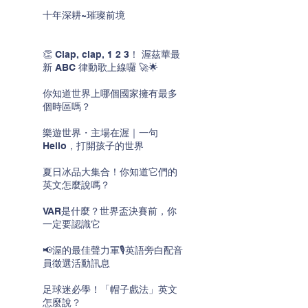
十年深耕~璀璨前境
👏 Clap, clap, 1 2 3！ 渥茲華最
新 ABC 律動歌上線囉 🚀🌟
你知道世界上哪個國家擁有最多
個時區嗎？
樂遊世界・主場在渥｜一句
Hello，打開孩子的世界
夏日冰品大集合！你知道它們的
英文怎麼說嗎？
VAR是什麼？世界盃決賽前，你
一定要認識它
📢渥的最佳聲力軍🎙️英語旁白配音
員徵選活動訊息
足球迷必學！「帽子戲法」英文
怎麼說？