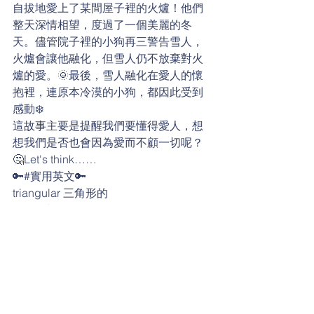
自拔地愛上了某間屋子裡的火爐！他們
整天深情相望，度過了一個美麗的冬
天。儘管院子裡的小狗再三警告雪人，
火爐會讓他融化，但雪人仍不放棄對火
爐的愛。🌞最後，雪人融化在愛人的懷
抱裡，連原本冷漠的小狗，都因此受到
感動❄️
這故事主要是提醒我們要懂得愛人，想
想我們是否也會因為愛而不顧一切呢？
🤔Let's think…… 
🔑#實用英文🔑
triangular 三角形的
tile 瓦片
fall in love with ... 愛上…
stove 火爐
guard dog 看門狗
warn 警告
melt 融化
give up 放棄