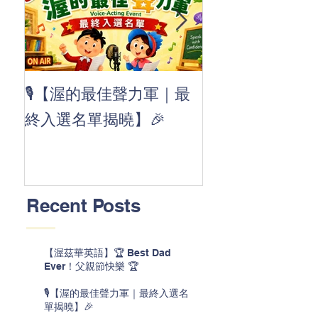
👏 Clap, clap, 
🎙️【渥的最佳聲力軍｜最
茲華最新 ABC
終入選名單揭曉】🎉
線囉 🚀🌟
Recent Posts
【渥茲華英語】🏆 Best Dad
Ever！父親節快樂 🏆
🎙️【渥的最佳聲力軍｜最終入選名
單揭曉】🎉