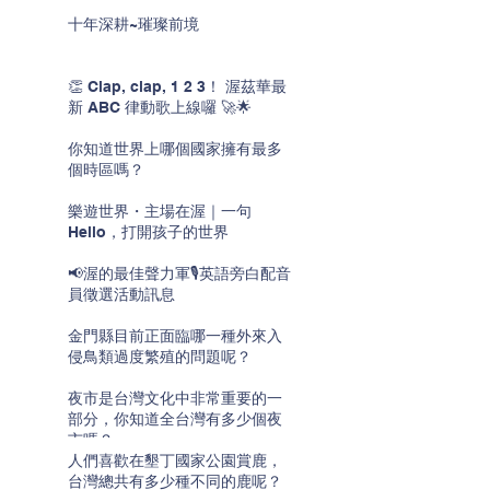
十年深耕~璀璨前境
👏 Clap, clap, 1 2 3！ 渥茲華最
新 ABC 律動歌上線囉 🚀🌟
你知道世界上哪個國家擁有最多
個時區嗎？
樂遊世界・主場在渥｜一句
Hello，打開孩子的世界
📢渥的最佳聲力軍🎙️英語旁白配音
員徵選活動訊息
金門縣目前正面臨哪一種外來入
侵鳥類過度繁殖的問題呢？
夜市是台灣文化中非常重要的一
部分，你知道全台灣有多少個夜
市嗎？
人們喜歡在墾丁國家公園賞鹿，
台灣總共有多少種不同的鹿呢？