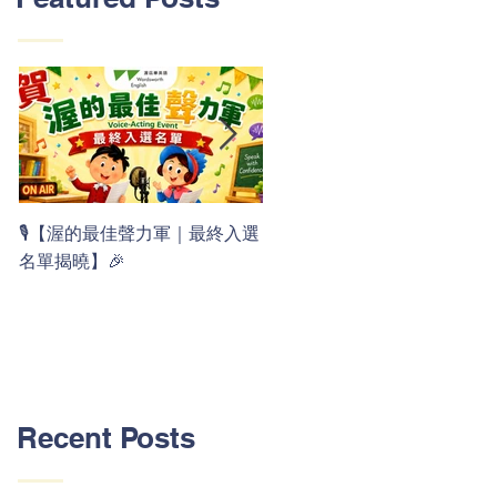
👏 Clap, clap, 1 2 3！ 渥茲華
🎙️【渥的最佳聲力軍｜最終入選
最新 ABC 律動歌上線囉 🚀🌟
名單揭曉】🎉
Recent Posts