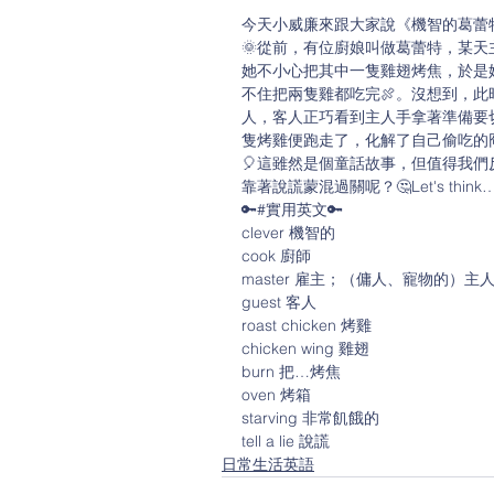
今天小威廉來跟大家說《機智的葛蕾
🌞從前，有位廚娘叫做葛蕾特，某
她不小心把其中一隻雞翅烤焦，於是
不住把兩隻雞都吃完🍖。沒想到，此
人，客人正巧看到主人手拿著準備要
隻烤雞便跑走了，化解了自己偷吃的
🎈這雖然是個童話故事，但值得我
靠著說謊蒙混過關呢？🤔Let's think
🔑#實用英文🔑
clever 機智的
cook 廚師
master 雇主；（傭人、寵物的）主
guest 客人
roast chicken 烤雞
chicken wing 雞翅
burn 把…烤焦
oven 烤箱
starving 非常飢餓的
tell a lie 說謊
日常生活英語