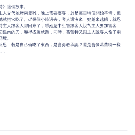
特》這個故事。
天主人交代她烤兩隻雞，晚上需要宴客，於是葛雷特便開始準備，但
她就把它吃了。🍗幾個小時過去，客人還沒來，她越來越餓，就忍
時主人跟客人都回來了，🤣她急中生智跟客人說🪓主人要加害客
切雞肉的刀，嚇得拔腿就跑，同時，葛蕾特又跟主人說客人偷了兩
冏境。
們反思：若是自己偷吃了東西，是會勇敢承認？還是會像葛蕾特一樣
…… 
人