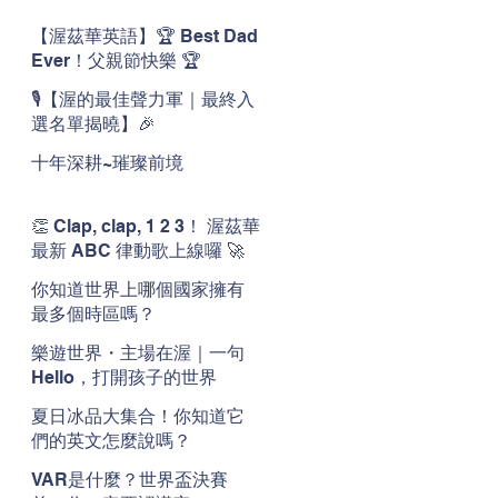
【渥茲華英語】🏆 Best Dad
Ever！父親節快樂 🏆
🎙️【渥的最佳聲力軍｜最終入
選名單揭曉】🎉
十年深耕~璀璨前境
👏 Clap, clap, 1 2 3！ 渥茲華
最新 ABC 律動歌上線囉 🚀
🌟
你知道世界上哪個國家擁有
最多個時區嗎？
樂遊世界・主場在渥｜一句
Hello，打開孩子的世界
夏日冰品大集合！你知道它
們的英文怎麼說嗎？
VAR是什麼？世界盃決賽