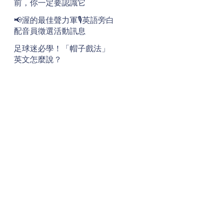
前，你一定要認識它
📢渥的最佳聲力軍🎙️英語旁白
配音員徵選活動訊息
足球迷必學！「帽子戲法」
英文怎麼說？
地址
Address