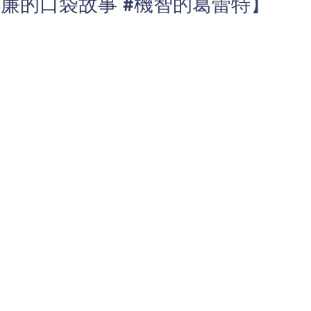
威廉的口袋故事 #機智的葛蕾特】