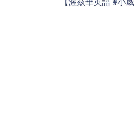
【渥茲華英語 #小