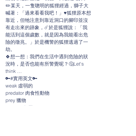
✏️某天，一隻聰明的狐狸經過，獅子大
喊著：「過來看看我吧！」♥️狐狸原本想
靠近，但牠注意到靠近洞口的腳印並沒
有走出來的跡象，☄️於是狐狸說：「我
能活到這個歲數，就是因為我能看出危
險的徵兆。」於是機警的狐狸逃過了一
劫。
🍀想一想：我們在生活中遇到危險的狀
況時，是否也能有所警覺呢？🤔Let's 
think …
🔑#實用英文🔑
weak 虛弱的
predator 肉食性動物
prey 獵物 
pretend 假裝
lie down 躺下
cave 山洞
clever 機靈的