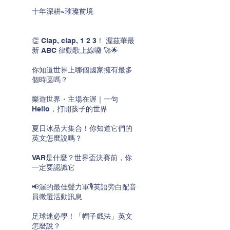
十年深耕~璀璨前境
👏 Clap, clap, 1 2 3！ 渥茲華最
新 ABC 律動歌上線囉 🚀🌟
你知道世界上哪個國家擁有最多
個時區嗎？
樂遊世界・主場在渥｜一句
Hello，打開孩子的世界
夏日冰品大集合！你知道它們的
英文怎麼說嗎？
VAR是什麼？世界盃決賽前，你
一定要認識它
📢渥的最佳聲力軍🎙️英語旁白配音
員徵選活動訊息
足球迷必學！「帽子戲法」英文
怎麼說？