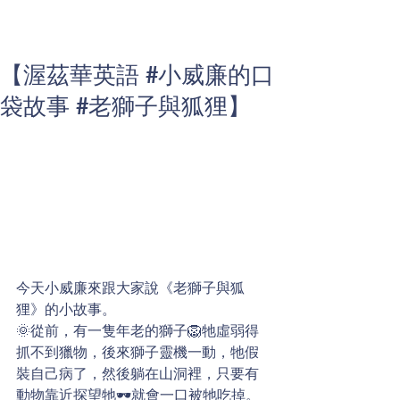
【渥茲華英語 #小威廉的口
袋故事 #老獅子與狐狸】
今天小威廉來跟大家說《老獅子與狐
狸》的小故事。
🌞從前，有一隻年老的獅子🦁牠虛弱得
抓不到獵物，後來獅子靈機一動，牠假
裝自己病了，然後躺在山洞裡，只要有
動物靠近探望牠🕶就會一口被牠吃掉。