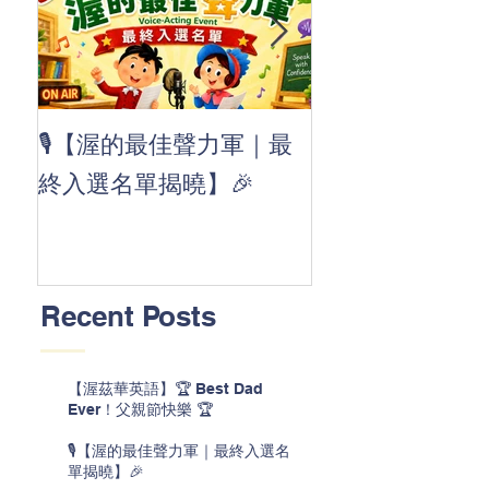
👏 Clap, clap, 
🎙️【渥的最佳聲力軍｜最
茲華最新 ABC
終入選名單揭曉】🎉
線囉 🚀🌟
Recent Posts
【渥茲華英語】🏆 Best Dad
Ever！父親節快樂 🏆
🎙️【渥的最佳聲力軍｜最終入選名
單揭曉】🎉