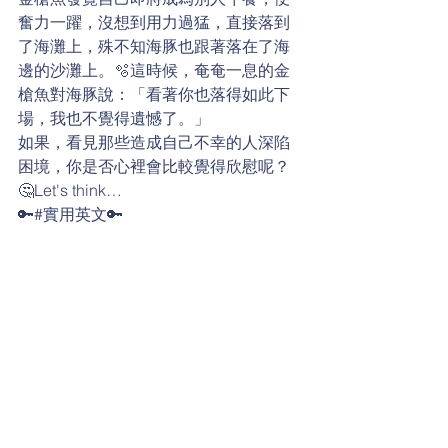
奮力一躍，沒想到用力過猛，直接落到
了海灘上，殊不知海豚也跟著落在了海
邊的沙灘上。🫧這時候，奄奄一息的金
槍魚對海豚說：「看著你也落得如此下
場，我也不覺得遺憾了。」
如果，看見那些造成自己不幸的人深陷
困境，你是否心裡會比較覺得欣慰呢？
🤔Let's think…
🔑#實用英文🔑
tuna 金槍魚；鮪魚
dolphin 海豚
pursue 追捕
ocean 海洋
beach 海灘
stranded 擱淺的
dying 奄奄一息的
日常生活英語