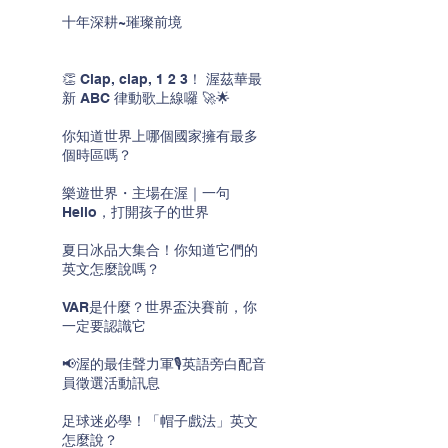
十年深耕~璀璨前境
👏 Clap, clap, 1 2 3！ 渥茲華最
新 ABC 律動歌上線囉 🚀🌟
你知道世界上哪個國家擁有最多
個時區嗎？
樂遊世界・主場在渥｜一句
Hello，打開孩子的世界
夏日冰品大集合！你知道它們的
英文怎麼說嗎？
VAR是什麼？世界盃決賽前，你
一定要認識它
📢渥的最佳聲力軍🎙️英語旁白配音
員徵選活動訊息
足球迷必學！「帽子戲法」英文
怎麼說？