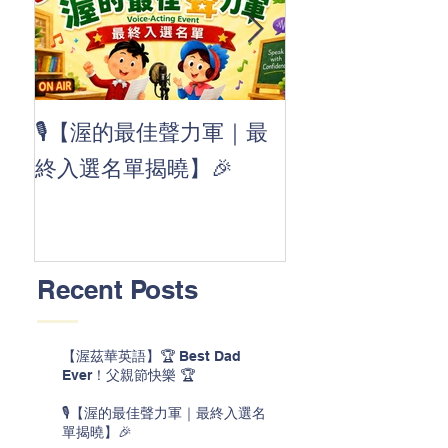
👏 Clap, clap, 
🎙️【渥的最佳聲力軍｜最
茲華最新 ABC
終入選名單揭曉】🎉
線囉 🚀🌟
Recent Posts
【渥茲華英語】🏆 Best Dad
Ever！父親節快樂 🏆
🎙️【渥的最佳聲力軍｜最終入選名
單揭曉】🎉