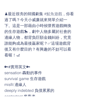
♟最近很夯的韓國劇集 
#魷魚遊戲
，你看
過了嗎？今天小威廉就來簡單介紹一
下。這是一部藉由小時候懷舊遊戲轉換
的生存遊戲🎠，劇中人物多屬於社會的
邊緣人物，都背負巨額金錢糾紛，究竟
誰能夠成為最後贏家呢？✅這場遊戲背
後又有什麼目的？有興趣的不妨可以看
看喔！🎢
🔑#實用英文🔑
sensation 轟動的事件
survival game 生存遊戲
misfit 邊緣人
deeply indebted 負債累累的
contestant 參賽者
contest 競賽
violent 暴力的