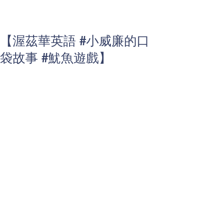
【渥茲華英語 #小威廉的口
袋故事 #魷魚遊戲】