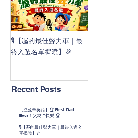
👏 Clap, clap, 
🎙️【渥的最佳聲力軍｜最
茲華最新 ABC
終入選名單揭曉】🎉
線囉 🚀🌟
Recent Posts
【渥茲華英語】🏆 Best Dad
Ever！父親節快樂 🏆
🎙️【渥的最佳聲力軍｜最終入選名
單揭曉】🎉