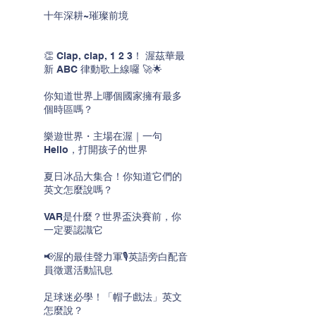
十年深耕~璀璨前境
👏 Clap, clap, 1 2 3！ 渥茲華最
新 ABC 律動歌上線囉 🚀🌟
你知道世界上哪個國家擁有最多
個時區嗎？
樂遊世界・主場在渥｜一句
Hello，打開孩子的世界
夏日冰品大集合！你知道它們的
英文怎麼說嗎？
VAR是什麼？世界盃決賽前，你
一定要認識它
📢渥的最佳聲力軍🎙️英語旁白配音
員徵選活動訊息
足球迷必學！「帽子戲法」英文
怎麼說？