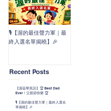
👏 Clap, clap, 
🎙️【渥的最佳聲力軍｜最
茲華最新 ABC
終入選名單揭曉】🎉
線囉 🚀🌟
Recent Posts
【渥茲華英語】🏆 Best Dad
Ever！父親節快樂 🏆
🎙️【渥的最佳聲力軍｜最終入選名
單揭曉】🎉