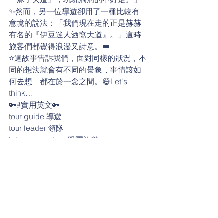
✨然而，另一位導遊卻用了一種比較有
意境的說法：「我們現在走的正是赫赫
有名的『伊豆迷人酒窩大道』。」這時
旅客們都覺得浪漫又詩意。👑
⭐️這故事告訴我們，面對同樣的狀況，不
同的想法就會有不同的景象，事情該如
何去想，都在於一念之間。😅Let's 
think… 
🔑#實用英文🔑
tour guide 導遊
tour leader 領隊
join a group tour 跟團旅遊
pockmark 痘疤；麻子
avenue 大街；大道
well-known 著名的
dimple 酒窩
poetic 充滿詩意的
change (your) mindset 改變（你的）思