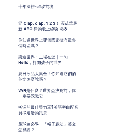
十年深耕~璀璨前境
👏 Clap, clap, 1 2 3！ 渥茲華最
新 ABC 律動歌上線囉 🚀🌟
你知道世界上哪個國家擁有最多
個時區嗎？
樂遊世界・主場在渥｜一句
Hello，打開孩子的世界
夏日冰品大集合！你知道它們的
英文怎麼說嗎？
VAR是什麼？世界盃決賽前，你
一定要認識它
📢渥的最佳聲力軍🎙️英語旁白配音
員徵選活動訊息
足球迷必學！「帽子戲法」英文
怎麼說？