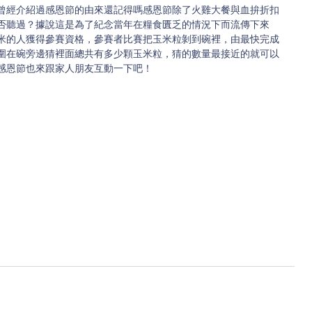
曾經介紹過感恩節的由來還記得嗎感恩節除了火雞大餐與血拚折扣
否聽過？據說這是為了紀念當年在糧食匱乏的情況下而流傳下來
米的人獲得參賽資格，參賽者比賽把玉米粒剝到碗裡，由最快完成
圍在碗旁邊猜裡面總共有多少顆玉米粒，猜的數量最接近的就可以
感恩節也來跟家人朋友互動一下吧！