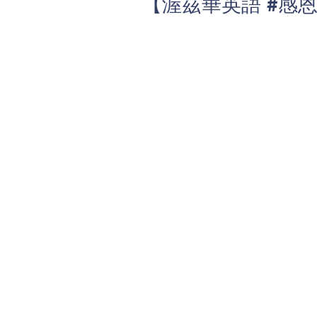
【渥茲華英語 #感恩節特