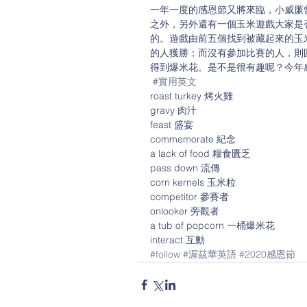
一年一度的感恩節又將來臨，小威廉
之外，另外還有一個玉米遊戲大家是
的。遊戲由前五個找到被藏起來的玉
的人獲勝；而沒有參加比賽的人，則
得到爆米花。是不是很有趣呢？今年
#實用英文
roast turkey 烤火雞
gravy 肉汁
feast 盛宴
commemorate 紀念
a lack of food 糧食匱乏
pass down 流傳
corn kernels 玉米粒
competitor 參賽者
onlooker 旁觀者
a tub of popcorn 一桶爆米花
interact 互動
#follow
#渥茲華英語
#2020感恩節