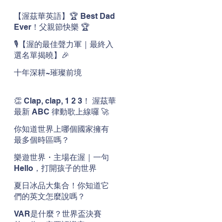
【渥茲華英語】🏆 Best Dad
Ever！父親節快樂 🏆
🎙️【渥的最佳聲力軍｜最終入
選名單揭曉】🎉
十年深耕~璀璨前境
👏 Clap, clap, 1 2 3！ 渥茲華
最新 ABC 律動歌上線囉 🚀
🌟
你知道世界上哪個國家擁有
最多個時區嗎？
樂遊世界・主場在渥｜一句
Hello，打開孩子的世界
夏日冰品大集合！你知道它
們的英文怎麼說嗎？
VAR是什麼？世界盃決賽