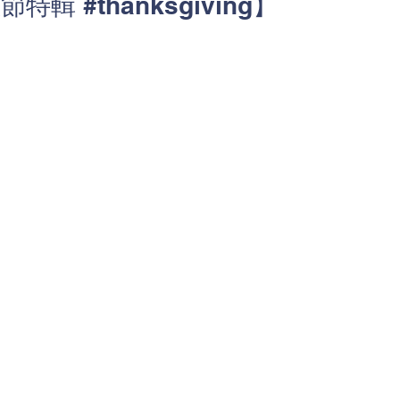
輯 #thanksgiving】