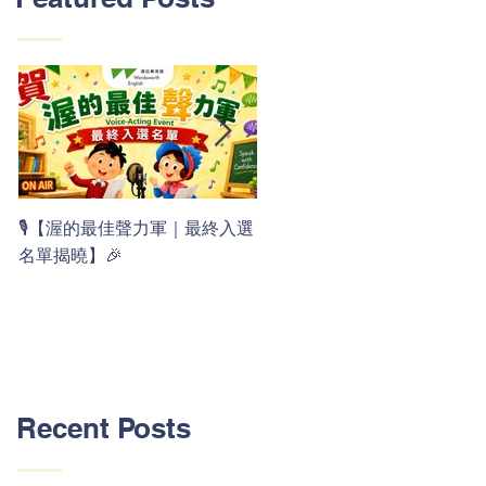
👏 Clap, clap, 1 2 3！ 渥茲華
🎙️【渥的最佳聲力軍｜最終入選
最新 ABC 律動歌上線囉 🚀🌟
名單揭曉】🎉
Recent Posts