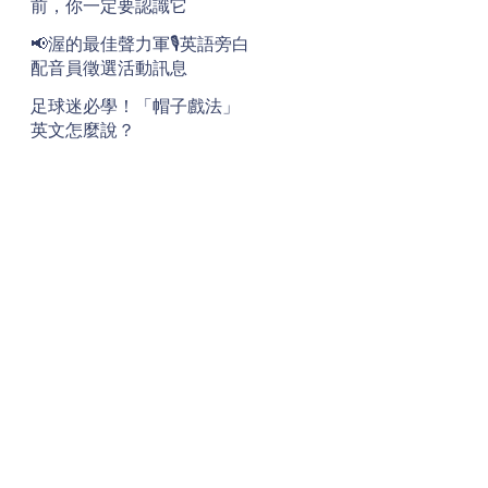
前，你一定要認識它
📢渥的最佳聲力軍🎙️英語旁白
配音員徵選活動訊息
足球迷必學！「帽子戲法」
英文怎麼說？
地址
Address