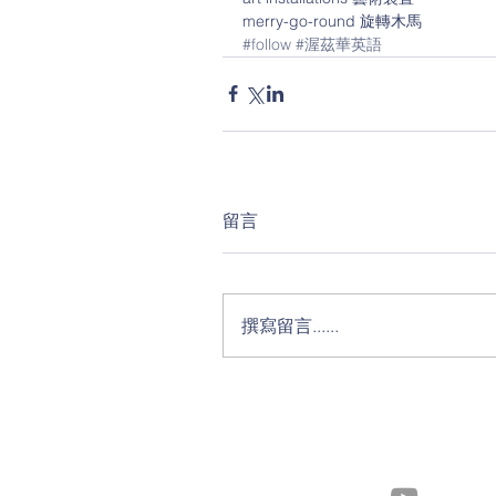
merry-go-round 旋轉木馬
#follow
#渥茲華英語
留言
撰寫留言......