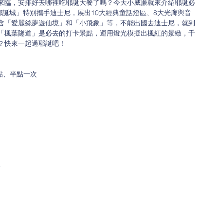
來臨，安排好去哪裡吃耶誕大餐了嗎？今天小威廉就來介紹耶誕必
耶誕城」特別攜手迪士尼，展出10大經典童話燈區、8大光廊與音
含「愛麗絲夢遊仙境」和「小飛象」等，不能出國去迪士尼，就到
「楓葉隧道」是必去的打卡景點，運用燈光模擬出楓紅的景緻，千
？快來一起過耶誕吧！
整點、半點一次
影