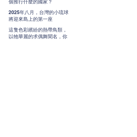
個推行什麼的國家？
2025年八月，台灣的小琉球
將迎來島上的第一座
__________。
這隻色彩繽紛的熱帶鳥類，
以牠華麗的求偶舞聞名，你
知道牠是什麼鳥嗎？