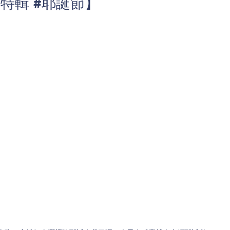
特輯 #耶誕節】