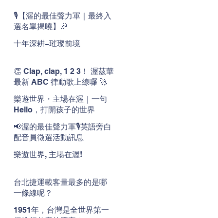
🎙️【渥的最佳聲力軍｜最終入
選名單揭曉】🎉
十年深耕~璀璨前境
👏 Clap, clap, 1 2 3！ 渥茲華
最新 ABC 律動歌上線囉 🚀
🌟
樂遊世界・主場在渥｜一句
Hello，打開孩子的世界
📢渥的最佳聲力軍🎙️英語旁白
配音員徵選活動訊息
樂遊世界, 主場在渥!
台北捷運載客量最多的是哪
一條線呢？
1951年，台灣是全世界第一