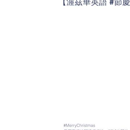
【渥茲華英語 #節慶
#MerryChristmas