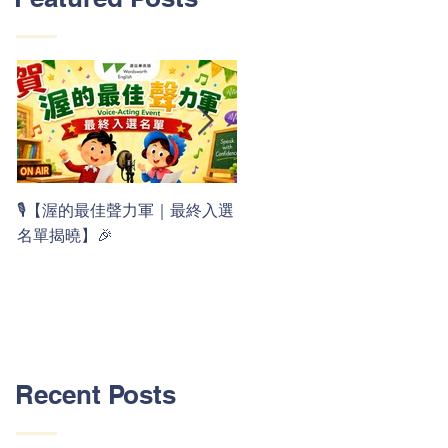
👏 Clap, clap, 1 2 3！ 渥茲華
🎙️【渥的最佳聲力軍｜最終入選
最新 ABC 律動歌上線囉 🚀🌟
名單揭曉】🎉
Recent Posts