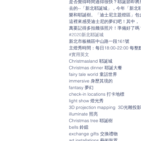
是否覺得時間過得很快？耶誕節即將
去的--「新北耶誕城」，今年「新北
樂和耶誕樹。「迪士尼主題燈區」包
這裡來感受迪士尼的夢幻吧！其中，
萬要記得多拍幾張照片！準備好了嗎
#2020新北耶誕城
新北市板橋區中山路一段161號
主燈秀時間：每日18:00-22:00 每
#實用英文
Christmasland 耶誕城
Christmas dinner 耶誕大餐
fairy tale world 童話世界
immersive 身歷其境的
fantasy 夢幻
check-in locations 打卡地標
light show 燈光秀
3D projection mapping  3D光雕投
illuminate 照亮
Christmas tree 耶誕樹
bells 鈴鐺
exchange gifts 交換禮物
art installations 藝術裝置