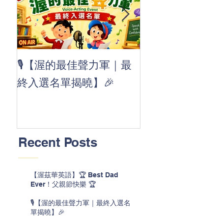
👏 Clap, clap, 
🎙️【渥的最佳聲力軍｜最
茲華最新 ABC
終入選名單揭曉】🎉
線囉 🚀🌟
Recent Posts
【渥茲華英語】🏆 Best Dad
Ever！父親節快樂 🏆
🎙️【渥的最佳聲力軍｜最終入選名
單揭曉】🎉