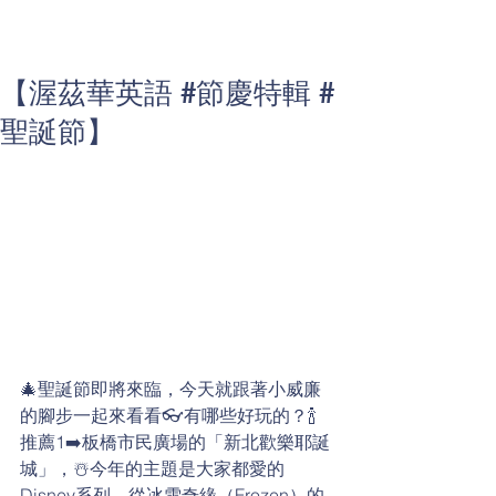
【渥茲華英語 #節慶特輯 #
聖誕節】
🎄聖誕節即將來臨，今天就跟著小威廉
的腳步一起來看看👓有哪些好玩的？🍾
推薦1➡️板橋市民廣場的「新北歡樂耶誕
城」，☃️今年的主題是大家都愛的
Disney系列，從冰雪奇緣（Frozen）的