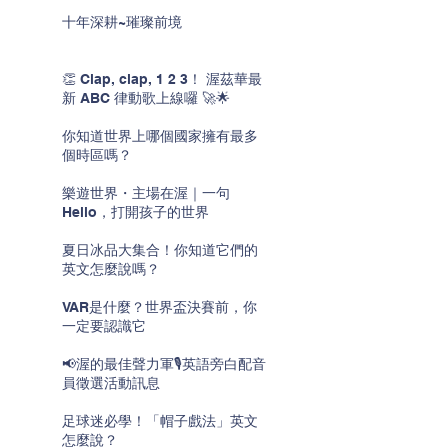
十年深耕~璀璨前境
👏 Clap, clap, 1 2 3！ 渥茲華最
新 ABC 律動歌上線囉 🚀🌟
你知道世界上哪個國家擁有最多
個時區嗎？
樂遊世界・主場在渥｜一句
Hello，打開孩子的世界
夏日冰品大集合！你知道它們的
英文怎麼說嗎？
VAR是什麼？世界盃決賽前，你
一定要認識它
📢渥的最佳聲力軍🎙️英語旁白配音
員徵選活動訊息
足球迷必學！「帽子戲法」英文
怎麼說？