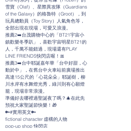
雪寶（Olaf）、星際異攻隊（Guardians 
of the Galaxy）的格魯特（Groot），到
玩具總動員（Toy Story）人氣角色等，
全部出現在現場，可愛又浪漫。
推薦2➡️台茂購物中心的「BT21宇宙小
鎮歡樂冬季趴」，喜歡宇宙明星BT21的
人，千萬不能錯過，現場還有PLAY 
LINE FRIENDS快閃店喔！🎀
推薦3➡️台中耶誕嘉年華「台中好甜，心
動於中」，在舊台中火車站前廣場推出
高達15公尺的「心花朵朵」耶誕樹，柳
川水岸有水舞燈光秀，綠川則有心願燈
籠，現場非常浪漫。
準備好去哪裡過聖誕夜了嗎？🎄在此先
預祝大家聖誕節快樂！🎁
🔑#實用英文🔑
fictional character 虛構的人物
pop-up shop 快閃店