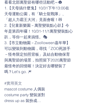
看看北部萬聖節有哪些活動吧～🎃
1.【天母搞什麼鬼】10/31下午13:00在
天母運動公園，有「騎士龍戰隊」、
「超人力霸王大河」見面會喔！🧸
2.【兒童新樂園－萬聖變裝點心趴】今
年是第四年囉！10/31-11/1萬聖變裝點心
趴，等你一起來搞怪。🎭
3.【市立動物園－Zoolloween嘉年華】
可以變裝到動物園，尋找「ZOO死誰手
－怪奇限定拍照背板」及結合動物保育
與萬聖節的場景，拍照留下2020萬聖節
最怪奇的回憶喔！決定好去哪變裝了
嗎？Let's go. 🎆
#實用英文
mascot costume 人偶裝
costume party 變裝派對
dress up as 裝扮成…
disguise 偽裝