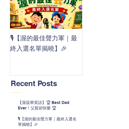
👏 Clap, clap, 
🎙️【渥的最佳聲力軍｜最
茲華最新 ABC
終入選名單揭曉】🎉
線囉 🚀🌟
Recent Posts
【渥茲華英語】🏆 Best Dad
Ever！父親節快樂 🏆
🎙️【渥的最佳聲力軍｜最終入選名
單揭曉】🎉