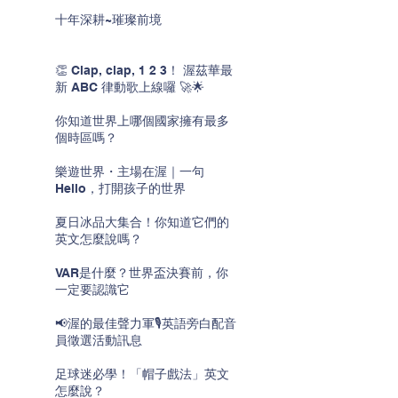
十年深耕~璀璨前境
👏 Clap, clap, 1 2 3！ 渥茲華最
新 ABC 律動歌上線囉 🚀🌟
你知道世界上哪個國家擁有最多
個時區嗎？
樂遊世界・主場在渥｜一句
Hello，打開孩子的世界
夏日冰品大集合！你知道它們的
英文怎麼說嗎？
VAR是什麼？世界盃決賽前，你
一定要認識它
📢渥的最佳聲力軍🎙️英語旁白配音
員徵選活動訊息
足球迷必學！「帽子戲法」英文
怎麼說？