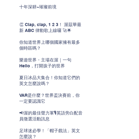
十年深耕~璀璨前境
👏 Clap, clap, 1 2 3！ 渥茲華最
新 ABC 律動歌上線囉 🚀🌟
你知道世界上哪個國家擁有最多
個時區嗎？
樂遊世界・主場在渥｜一句
Hello，打開孩子的世界
夏日冰品大集合！你知道它們的
英文怎麼說嗎？
VAR是什麼？世界盃決賽前，你
一定要認識它
📢渥的最佳聲力軍🎙️英語旁白配音
員徵選活動訊息
足球迷必學！「帽子戲法」英文
怎麼說？