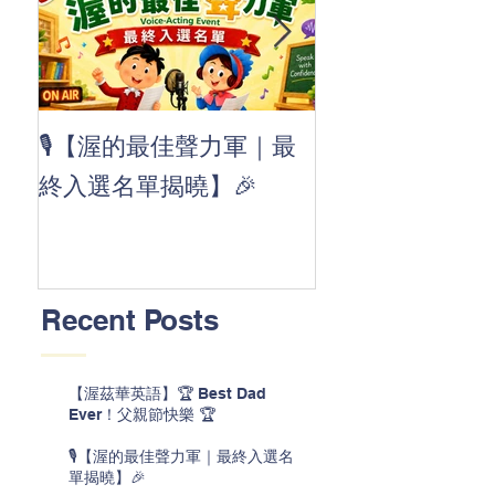
👏 Clap, clap, 
🎙️【渥的最佳聲力軍｜最
茲華最新 ABC
終入選名單揭曉】🎉
線囉 🚀🌟
Recent Posts
【渥茲華英語】🏆 Best Dad
Ever！父親節快樂 🏆
🎙️【渥的最佳聲力軍｜最終入選名
單揭曉】🎉