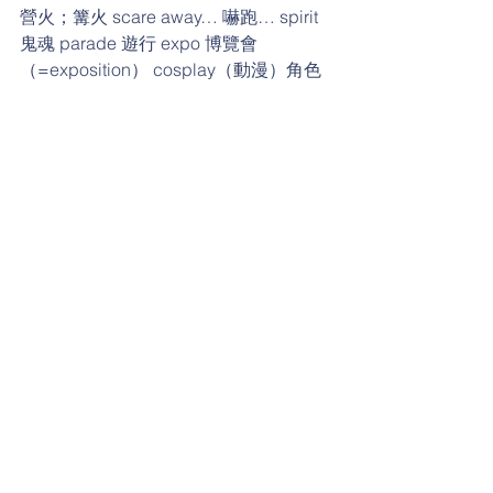
營火；篝火 scare away… 嚇跑… spirit 
鬼魂 parade 遊行 expo 博覽會
（=exposition） cosplay（動漫）角色
扮演 scary costumes 恐怖的裝扮 
amusement park 遊樂園 dress up as… 
裝扮成…  
#follow
#渥茲華英語
#2021萬
聖節
日常生活英語
留言
撰寫留言......