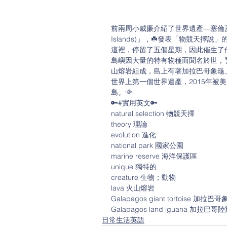
前兩周小威廉介紹了世界遺產—塞倫蓋提國
Islands)」，☘️發表「物競天擇說」
這裡，停留了五個星期，因此催生了
島嶼因大量的特有物種而聞名於世，
山熔岩組成，島上有著加拉巴哥象龜、
世界上第一個世界遺產，2015年被美國最
島。🌞
🔑#實用英文🔑
natural selection 物競天擇
theory 理論
evolution 進化
national park 國家公園
marine reserve 海洋保護區
unique 獨特的
creature 生物；動物
lava 火山熔岩
Galapagos giant tortoise 加拉巴
Galapagos land iguana 加拉巴哥
日常生活英語