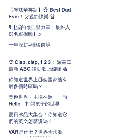
【渥茲華英語】🏆 Best Dad
Ever！父親節快樂 🏆
🎙️【渥的最佳聲力軍｜最終入
選名單揭曉】🎉
十年深耕~璀璨前境
👏 Clap, clap, 1 2 3！ 渥茲華
最新 ABC 律動歌上線囉 🚀
🌟
你知道世界上哪個國家擁有
最多個時區嗎？
樂遊世界・主場在渥｜一句
Hello，打開孩子的世界
夏日冰品大集合！你知道它
們的英文怎麼說嗎？
VAR是什麼？世界盃決賽