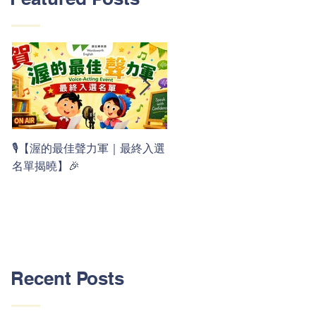
👏 Clap, clap, 1 2 3！ 渥茲華
🎙️【渥的最佳聲力軍｜最終入選
最新 ABC 律動歌上線囉 🚀🌟
名單揭曉】🎉
Recent Posts