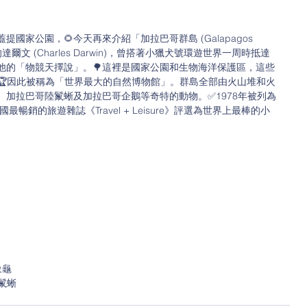
家公園，🌻今天再來介紹「加拉巴哥群島 (Galapagos 
的達爾文 (Charles Darwin)，曾搭著小獵犬號環遊世界一周時抵達
他的「物競天擇說」。🌳這裡是國家公園和生物海洋保護區，這些
🏆因此被稱為「世界最大的自然博物館」。群島全部由火山堆和火
加拉巴哥陸鬣蜥及加拉巴哥企鵝等奇特的動物。✅1978年被列為
暢銷的旅遊雜誌《Travel + Leisure》評選為世界上最棒的小
哥象龜
陸鬣蜥