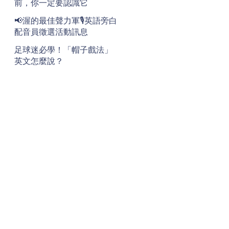
前，你一定要認識它
📢渥的最佳聲力軍🎙️英語旁白
配音員徵選活動訊息
足球迷必學！「帽子戲法」
英文怎麼說？
地址
Address